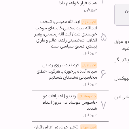
هدف قرار خواهیم داد!
۲ روز قبل
ین
آیت‌الله مدرسی: انتخاب
اخبار مهم
آیت‌الله سید مجتبی خامنه‌ای موجب
خرسندی شد / آیت الله رمضانی: رهبر
انقلاب، شخصیتی زاهد، عالم و دارای
 و عراق
بینش عمیق سیاسی است
شود.
۳ روز قبل
 یکدیگر
فرمانده نیروی زمینی
اخبار ایران
سپاه: آماده برخورد با هرگونه خطای
محاسباتی دشمنان هستیم
لبوکمال
۳ روز قبل
ویدیو | اعترافات دو
یی این
چندرسانه‌ای
جاسوس موساد که امروز اعدام
شدند
۳ روز قبل
تأخیر عراق در اعزام زائران
اخبار جهان