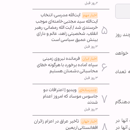
۲ روز قبل
آیت‌الله مدرسی: انتخاب
اخبار مهم
آیت‌الله سید مجتبی خامنه‌ای موجب
خرسندی شد / آیت الله رمضانی: رهبر
انقلاب، شخصیتی زاهد، عالم و دارای
چند روز
بینش عمیق سیاسی است
۳ روز قبل
 نظامی این کشور در افغانستان به ۸ تا ۹ هزار نفر خواهد
فرمانده نیروی زمینی
اخبار ایران
سپاه: آماده برخورد با هرگونه خطای
محاسباتی دشمنان هستیم
 تعداد
۳ روز قبل
ویدیو | اعترافات دو
چندرسانه‌ای
جاسوس موساد که امروز اعدام
ودهنگام
شدند
۳ روز قبل
نها در
تأخیر عراق در اعزام زائران
اخبار جهان
نها در
افغانستانی اربعین