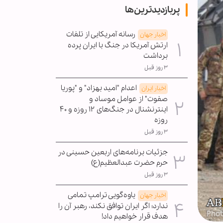
پربازدیدترین‌ها
رسانه آمریکایی از تلفات
اخبار جهان
ارتش آمریکا در جنگ با ایران پرده
برداشت
۳ روز قبل
اعدام "امید بهزاد" و "پوریا
اخبار ایران
صفوت" از عوامل موساد و
اینترنشنال در جنگ‌های ۱۲ روزه و ۴۰
روزه
۳ روز قبل
جزئیات برنامه‌های اربعین حسینی در
حرم حضرت عبدالعظیم(ع)
۳ روز قبل
یاوه‌گویی ترامپ تمامی
اخبار جهان
ندارد؛ اگر ایران توافق نکند، رهبر آن را
هدف قرار خواهیم داد!