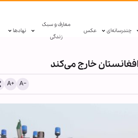
معارف و سبک
چندرسانه‌ای
عکس
نهادها
زندگی
محبت امام حسین(ع)، منش
خیرات الهی است