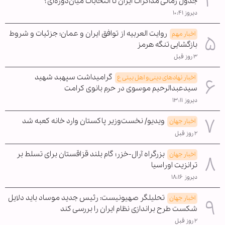
جدول زمانی مذاکرات ایران تا انتخابات میان‌دوره‌ای؟
دیروز ۱۰:۴۱
روایت العربیه از توافق ایران و عمان؛ جزئیات و شروط
اخبار مهم
بازگشایی تنگه هرمز
۳ روز قبل
گرامیداشت سپهبد شهید
اخبار نهادهای دینی و اهل بیتی ع
سیدعبدالرحیم موسوی در حرم بانوی کرامت
دیروز ۱۳:۱۱
ویدیو/ نخست‌وزیر پاکستان وارد خانه کعبه شد
اخبار جهان
۲ روز قبل
بزرگراه آرال-خزر؛ گام بلند قزاقستان برای تسلط بر
اخبار جهان
ترانزیت اوراسیا
دیروز ۱۸:۱۶
تحلیلگر صهیونیست: رئیس جدید موساد باید دلایل
اخبار جهان
شکست طرح براندازی نظام ایران را بررسی کند
۲ روز قبل