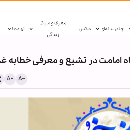
معارف و سبک
چندرسانه‌ای
عکس
نهادها
زندگی
 امامت در تشیع و معرفی خطابه غد
اطعام روزانه ۱۰ هزار ز
حرم بانوی کرامت در ایام ار
حسینی