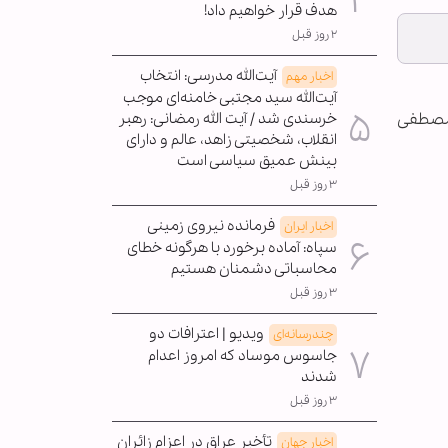
هدف قرار خواهیم داد!
۲ روز قبل
آیت‌الله مدرسی: انتخاب
اخبار مهم
آیت‌الله سید مجتبی خامنه‌ای موجب
لمصطفی
خرسندی شد / آیت الله رمضانی: رهبر
انقلاب، شخصیتی زاهد، عالم و دارای
بینش عمیق سیاسی است
۳ روز قبل
فرمانده نیروی زمینی
اخبار ایران
سپاه: آماده برخورد با هرگونه خطای
محاسباتی دشمنان هستیم
۳ روز قبل
ویدیو | اعترافات دو
چندرسانه‌ای
جاسوس موساد که امروز اعدام
شدند
۳ روز قبل
تأخیر عراق در اعزام زائران
اخبار جهان