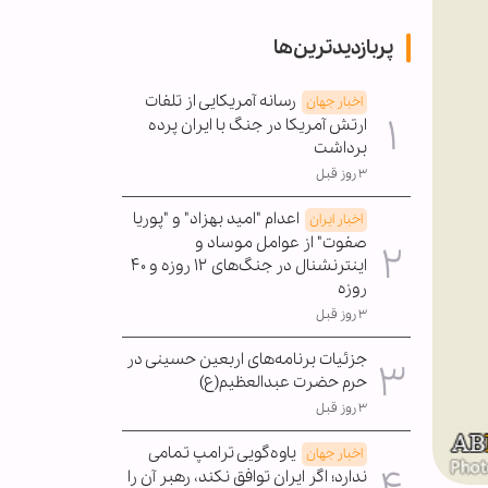
پربازدیدترین‌ها
رسانه آمریکایی از تلفات
اخبار جهان
ارتش آمریکا در جنگ با ایران پرده
برداشت
۳ روز قبل
اعدام "امید بهزاد" و "پوریا
اخبار ایران
صفوت" از عوامل موساد و
اینترنشنال در جنگ‌های ۱۲ روزه و ۴۰
روزه
۳ روز قبل
جزئیات برنامه‌های اربعین حسینی در
حرم حضرت عبدالعظیم(ع)
۳ روز قبل
یاوه‌گویی ترامپ تمامی
اخبار جهان
ندارد؛ اگر ایران توافق نکند، رهبر آن را