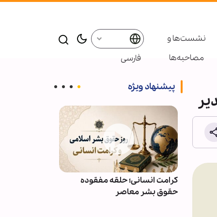
نشست‌ها و
مصاحبه‌ها
فارسی
پیشنهاد ویژه
یر
ائر در موکب
کرامت انسانی؛ حلقه مفقوده
ویدیو | دعا کن
بعین
حقوق بشر معاصر
دعوت‌شدگان به 
باشیم