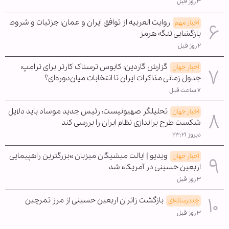
۳ روز قبل
روایت العربیه از توافق ایران و عمان؛ جزئیات و شروط
اخبار مهم
بازگشایی تنگه هرمز
۲ روز قبل
گزارش گاردین: کابوس ترسناک کارتر برای ترامپ؛
اخبار جهان
جدول زمانی مذاکرات ایران تا انتخابات میان‌دوره‌ای؟
۷ ساعت قبل
تحلیلگر صهیونیست: رئیس جدید موساد باید دلایل
اخبار جهان
شکست طرح براندازی نظام ایران را بررسی کند
دیروز ۲۳:۲۱
ویدیو | ایالت میشیگان میزبان »بزرگترین راهپیمایی
اخبار جهان
اربعین حسینی در آمریکا« شد
۳ روز قبل
بازگشت زائران اربعین حسینی از مرز تمرچین
چندرسانه‌ای
۳ روز قبل