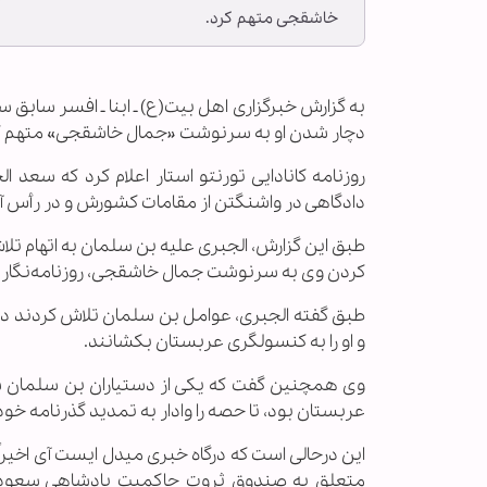
خاشقجی متهم کرد.
به گزارش خبرگزاری اهل بیت(ع) ـ ابنا ـ افسر سابق
دچار شدن او به سرنوشت «جمال خاشقجی» متهم ک
روزنامه کانادایی تورنتو استار اعلام کرد که سعد
دادگاهی در واشنگتن از مقامات کشورش و در رأس آ
طبق این گزارش، الجبری علیه بن سلمان به اتهام ت
کردن وی به سرنوشت جمال خاشقجی، روزنامه‌نگار
و او را به کنسولگری عربستان بکشانند.
وی همچنین گفت که یکی از دستیاران بن سلمان س
عربستان بود، تا حصه را وادار به تمدید گذرنامه خو
متعلق به صندوق ثروت حاکمیت پادشاهی سعودی 