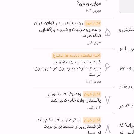
میان‌دوره‌ای؟
دیروز ۱۰:۴۱
روایت العربیه از توافق ایران
اخبار مهم
دخترش و
و عمان؛ جزئیات و شروط بازگشایی
تنگه هرمز
۳ روز قبل
 را در
اخبار نهادهای دینی و اهل بیتی ع
گرامیداشت سپهبد شهید
و دچار
سیدعبدالرحیم موسوی در حرم بانوی
کرامت
دیروز ۱۳:۱۱
می‌کرد، فریب دهند
ویدیو/ نخست‌وزیر
اخبار جهان
پاکستان وارد خانه کعبه شد
 که در
۲ روز قبل
بزرگراه آرال-خزر؛ گام بلند
اخبار جهان
م للاستثمارات" که
قزاقستان برای تسلط بر ترانزیت
لاس در
اوراسیا