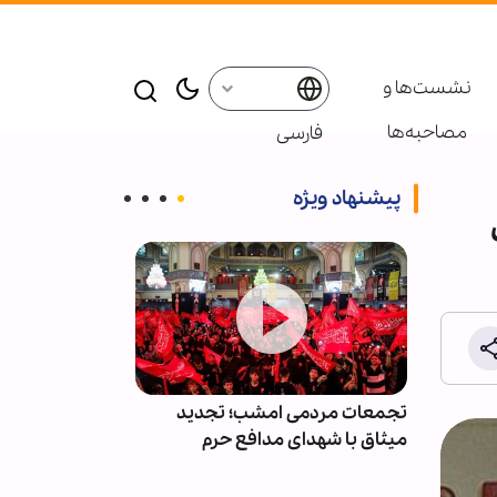
نشست‌ها و
مصاحبه‌ها
فارسی
پیشنهاد ویژه
کشتی از
تجمعات مردمی امشب؛ تجدید
«ایستادگی» چک
میثاق با شهدای مدافع حرم
است/ گفتمان م
جوان منتقل ش