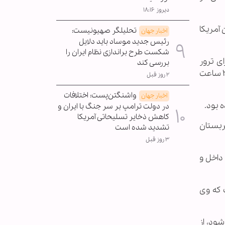
دیروز ۱۸:۱۶
آمریکا
تحلیلگر صهیونیست:
اخبار جهان
رئیس جدید موساد باید دلایل
شکست طرح براندازی نظام ایران را
ی ترور
بررسی کند
الجبری در کانادا بعد از شکست تلاش‌های قبلی‌اش اعزام کرد. همچنین محمد بن سلمان از الجبری خواسته بود ظرف ۲۴ ساعت
۲ روز قبل
واشنگتن‌پست: اختلافات
اخبار جهان
 بود.
در دولت ترامپ بر سر جنگ با ایران و
کاهش ذخایر تسلیحاتی آمریکا
ربستان
تشدید شده است
۳ روز قبل
داخل و
 که وی
 شود، از