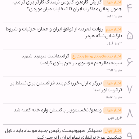
گزارش گاردین: کابوس ترسناک کارتر برای ترامپ؛
اخبار جهان
جدول زمانی مذاکرات ایران تا انتخابات میان‌دوره‌ای؟
دیروز ۱۰:۴۱
روایت العربیه از توافق ایران و عمان؛ جزئیات و شروط
اخبار مهم
بازگشایی تنگه هرمز
۳ روز قبل
گرامیداشت سپهبد شهید
اخبار نهادهای دینی و اهل بیتی ع
سیدعبدالرحیم موسوی در حرم بانوی کرامت
دیروز ۱۳:۱۱
بزرگراه آرال-خزر؛ گام بلند قزاقستان برای تسلط بر
اخبار جهان
ترانزیت اوراسیا
دیروز ۱۸:۱۶
ویدیو/ نخست‌وزیر پاکستان وارد خانه کعبه شد
اخبار جهان
۲ روز قبل
تحلیلگر صهیونیست: رئیس جدید موساد باید دلایل
اخبار جهان
شکست طرح براندازی نظام ایران را بررسی کند