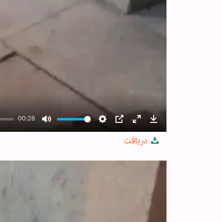
00:28
Mute
Settings
PIP
Enter
Download
دریافت
fullscreen