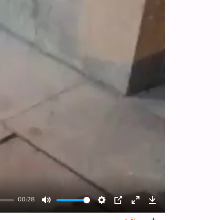
00:28
Mute
Settings
PIP
Enter
Download