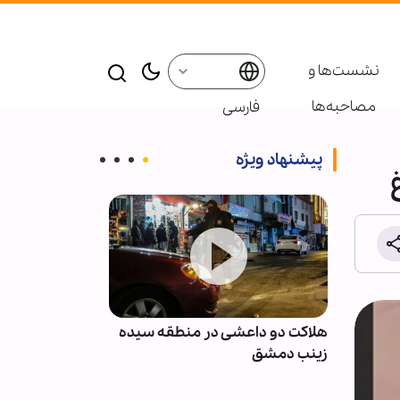
نشست‌ها و
مصاحبه‌ها
فارسی
پیشنهاد ویژه
نان پس
هلاکت دو داعشی در منطقه سیده
انصارالله: مزدو
با
زینب دمشق
نظامی عربستان 
نخواهند بود