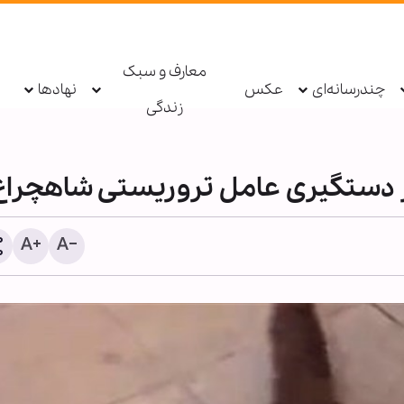
معارف و سبک
چندرسانه‌ای
عکس
نهادها
زندگی
ز دستگیری عامل تروریستی شاهچراغ
شیخ علی الخطیب: دولت لب
از ناکامی مذاکرات، گفت‌وگو 
مقاومت را آغاز کند