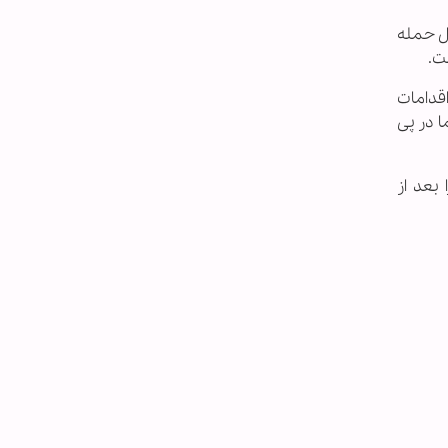
مل حمله
ت.
اقدامات
 در پی
بعد از