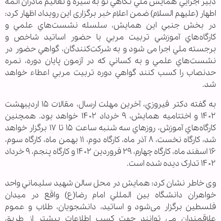
دبير اجرايي همايش ملي نگاهي نو به سيره و تعاليم مادران ائمه
اطهار (عليهم السلام) ضمن اعلام خبر برگزاری این رویداد اظهار کرد:
در بخش جنبي اين همايش، سلسله نشست‌هاي علمي و
كارگاه‌هاي آموزشي تربيت مربي با حضور اساتيد شاخص و
برجسته ملي اجرا می شود و به شركت‌كنندگان، گواهي حضور در
نشست‌هاي علمي و به كساني كه در آزمون پايان دوره، نمره
حدنصاب را كسب كنند گواهي دوره تربيت مربي اعطاء خواهد
شد.
به گفته دكتر فيروزي، آخرين مهلت ارسال، مقالات ۱۵ ارديبهشت
۱۴۰۲ و اختتاميه همايش، ۹ خرداد ۱۴۰۲ خواهد بود. همچنين
كارگاه‌هاي آموزش، روزهاي سه شنبه ساعت ۱۵ تا ۱۷ برگزار خواهد
شد، كارگاه نخست، ۸ آذر ماه، كارگاه دوم، ۱۱ بهمن ماه، كارگاه سوم،
۱۶ اسفند ماه، كارگاه چهارم، ۲۹ فروردين ۱۴۰۲ و كارگاه پنجم، ۹ خرداد
۱۴۰۲ تدارک دیده شده است.
وی خاطر نشان کرد: همايش در محل سالن شهيد سليماني واحد
خواهران دانشگاه بين المللي امام رضا(ع) واقع در ميدان
فلسطين برگزار می‌شود و اساتيد، دانشجويان، طلاب و عموم
علاقمندان مي توانند جهت كسب اطلاعات بيشتر از طريق