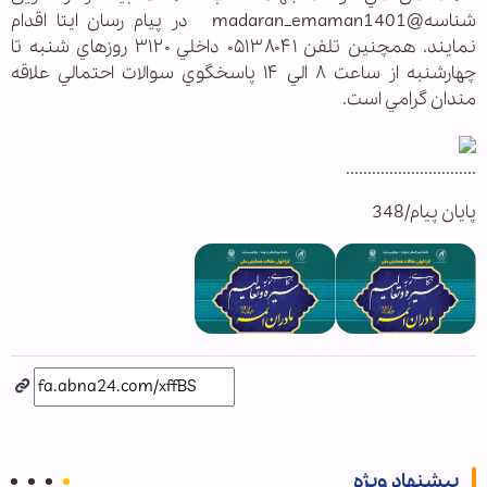
شناسه@madaran_emaman1401 در پيام رسان ايتا اقدام
نمايند. همچنين تلفن ۰۵۱۳۸۰۴۱ داخلي ۳۱۲۰ روزهاي شنبه تا
چهارشنبه از ساعت ۸ الي ۱۴ پاسخگوي سوالات احتمالي علاقه
مندان گرامي است.
..............................
پایان پیام/348
پیشنهاد ویژه