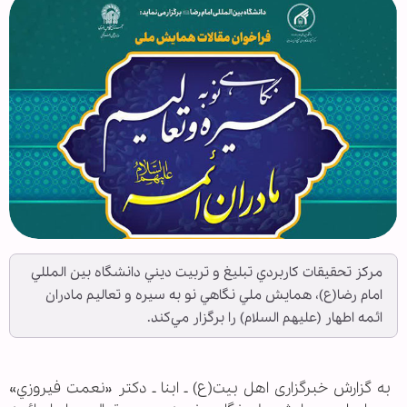
مركز تحقيقات كاربردي تبليغ و تربيت ديني دانشگاه بين المللي
امام رضا(ع)، همايش ملي نگاهي نو به سيره و تعاليم مادران
ائمه اطهار (عليهم السلام) را برگزار مي‌كند.
به گزارش خبرگزاری اهل بیت(ع) ـ ابنا ـ دكتر «نعمت فيروزي»