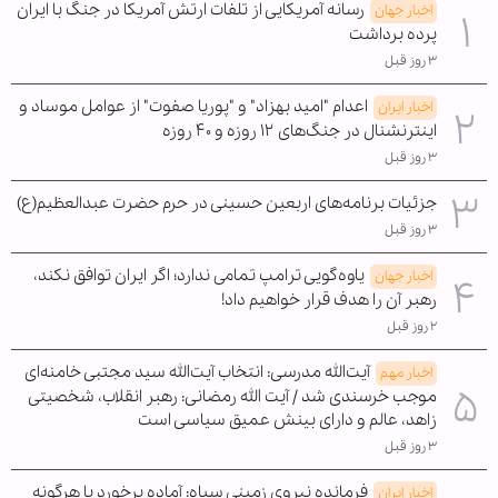
رسانه آمریکایی از تلفات ارتش آمریکا در جنگ با ایران
اخبار جهان
پرده برداشت
۳ روز قبل
اعدام "امید بهزاد" و "پوریا صفوت" از عوامل موساد و
اخبار ایران
اینترنشنال در جنگ‌های ۱۲ روزه و ۴۰ روزه
۳ روز قبل
جزئیات برنامه‌های اربعین حسینی در حرم حضرت عبدالعظیم(ع)
۳ روز قبل
یاوه‌گویی ترامپ تمامی ندارد؛ اگر ایران توافق نکند،
اخبار جهان
رهبر آن را هدف قرار خواهیم داد!
۲ روز قبل
آیت‌الله مدرسی: انتخاب آیت‌الله سید مجتبی خامنه‌ای
اخبار مهم
موجب خرسندی شد / آیت الله رمضانی: رهبر انقلاب، شخصیتی
زاهد، عالم و دارای بینش عمیق سیاسی است
۳ روز قبل
فرمانده نیروی زمینی سپاه: آماده برخورد با هرگونه
اخبار ایران