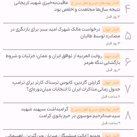
عاقبت‌به‌خیری شهید لاریجانی
اخبار نهادهای دینی و اهل بیتی ع
نتیجه سال‌ها مجاهدت و اخلاص بود
۳ روز قبل
درخواست مالک شهرک امید سبز برای بازنگری در
اخبار جهان
مصادره توسط طالبان
۳ روز قبل
روایت العربیه از توافق ایران و عمان؛ جزئیات و شروط
اخبار مهم
بازگشایی تنگه هرمز
۲ روز قبل
گزارش گاردین: کابوس ترسناک کارتر برای ترامپ؛
اخبار جهان
جدول زمانی مذاکرات ایران تا انتخابات میان‌دوره‌ای؟
۱۱ ساعت قبل
گرامیداشت سپهبد شهید
اخبار نهادهای دینی و اهل بیتی ع
سیدعبدالرحیم موسوی در حرم بانوی کرامت
۹ ساعت قبل
ویدیو | ایالت میشیگان میزبان »بزرگترین راهپیمایی
اخبار جهان