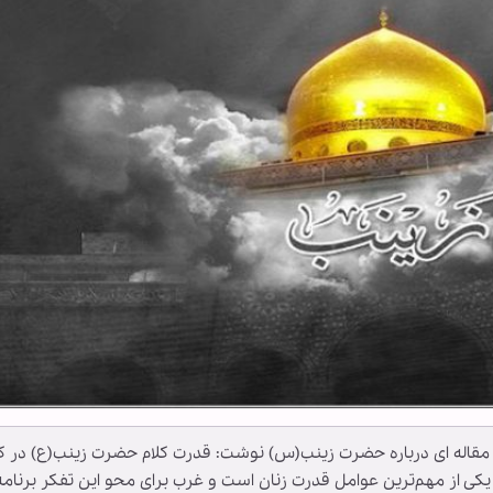
ر مقاله ای درباره حضرت زینب(س) نوشت: قدرت کلام حضرت زینب(ع) در ک
کی از مهم‌ترین عوامل قدرت زنان است و غرب برای محو این تفکر برنامه