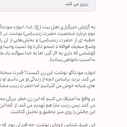
ریزی می کند.
به گزارش خبرگزاری اهل بيت (ع) ـ ابنا ـ ادوارد مو
دوم درباره شخصیت حضرت زینب(س) نوشت: در کتاب
خطبه ای از حضرت زینب(س) و بخش‌هایی از آن را
واسع سعيك فوالله لا تمحو ذكرنا ولا تميت وحينا ولن
كوششى كه دارى به كار گير؛ امّا به خدا سوگند ياد 
ما آسيب نخواهى رساند).
ادوارد مونتاگو نوشت: این زن کیست؟ قدرت سخنانش
می کند. یزید براساس آنچه از زندگی او می دانیم، او
های شبانه خوش می گذرانیم. اما حضرت زینب مشا
در واقع ما اعتراف می کنیم که این زن خطر بزرگی 
می کند. پس زینب مارا هم تهدید می کند. از کجا این
این چالش را روی میز تحقیق و تحلیل گذاشت.
این شرق شناس اروپایی نوشت: چه قدرتی بود که پاد