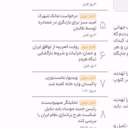
۳ روز قبل
درخواست مالک شهرک
اخبار جهان
امید سبز برای بازنگری در مصادره
گ جهانی
توسط طالبان
دیم که
۳ روز قبل
د كيدك
كن و هر
روایت العربیه از توافق ایران
اخبار مهم
 جايگاه
و عمان؛ جزئیات و شروط بازگشایی
تنگه هرمز
۲ روز قبل
 تهدید
ویدیو/ نخست‌وزیر
اخبار جهان
در کلوپ
پاکستان وارد خانه کعبه شد
دیروز ۱۰:۲۰
 تهدید
تحلیلگر صهیونیست:
اخبار جهان
د. باید
رئیس جدید موساد باید دلایل
شکست طرح براندازی نظام ایران را
بررسی کند
تامل و
دیروز ۲۳:۲۱