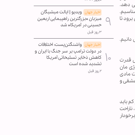
ی دهد.
ناسیم.
ویدیو | ایالت میشیگان
اخبار جهان
برود تا
میزبان »بزرگترین راهپیمایی اربعین
حسینی در آمریکا« شد
۳ روز قبل
دانیم.
واشنگتن‌پست: اختلافات
اخبار جهان
در دولت ترامپ بر سر جنگ با ایران و
کاهش ذخایر تسلیحاتی آمریکا
مل قدرت
تشدید شده است
ژی مان
۲ روز قبل
شت مادی
عشقی و
 کم باید
 ناراحت
برخودار