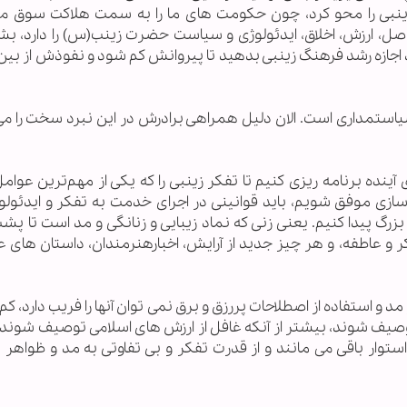
 زینبی را محو کرد، چون حکومت های ما را به سمت هلاکت سوق م
ی اصل، ارزش، اخلاق، ایدئولوژی و سیاست حضرت زینب(س) را دارد، بش
 اجازه رشد فرهنگ زینبی بدهید تا پیروانش کم شود و نفوذش از بین 
ستمداری است. الان دلیل همراهی برادرش در این نبرد سخت را می 
ینده برنامه ریزی کنیم تا تفکر زینبی را که یکی از مهم‌ترین عوا
 سازی موفق شویم، باید قوانینی در اجرای خدمت به تفکر و ایدئولو
بزرگ پیدا کنیم. یعنی زنی که نماد زیبایی و زنانگی و مد است تا پ
 و عاطفه، و هر چیز جدید از آرایش، اخبارهنرمندان، داستان های 
 و مد و استفاده از اصطلاحات پررزق و برق نمی توان آنها را فریب دارد، کم
ده توصیف شوند، بیشتر از آنکه غافل از ارزش های اسلامی توصیف شوند،
استوار باقی می مانند و از قدرت تفکر و بی تفاوتی به مد و ظواهر 