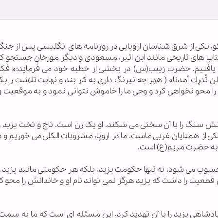
نتاگو، یکی از شرق شناسان اروپایی در روزنامه های انگلیسی پس از جن
 های تاریخی مانند ابن اثیر، مسعودی و دیگر مورخان جستجو کر
 یافتیم. حضرت زینب(س) در بخشی از خطبه خود می فرماید:« فك
 تُدرِك أمدنا» ( ههر چه نيرنگ دارى به كار بند و نهايت تلاشت را ب
ما را محو نخواهى كرد و وحى ما را خاموش نتوانى نمود و به موقعيت و
 سنگ را با آن سختی می شکند. او یک زن است. تاج و تخت یزید را
 یکی از همتایان غربی ماست. ما در اروپا، مشروبات الکلی می خوریم و 
به حضرت مریم(ع) است.
محسوب می شود، نه تنها حکومت یزید، بلکه هر حکومتی مانند یزید را
 قطعیت را داشت که یزید هرگز نمی تواند نام او و خاندانش را محو کن
شاهی یزید را با آن تهدید کرد، این مسئله ای است که ما به سمت 