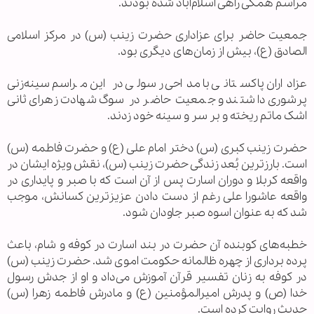
مراسم همگی راهی اسلام‌آباد شده بودند.
جمعیت حاضر برای عزاداری حضرت زینب (س) در مرکز اسلامی
الصادق (ع)، بیش از زمان‌های دیگری بود.
عزاداران پاکستانی با مداحی‌ رسولی در این مراسم سینه‌زنی
پرشوری داشتند و جمعیت حاضر در سوگ شهادت زهرای ثانی
اشک ماتم ریخته و بر سر و سینه خود زدند.
حضرت زینب کبری (س) دختر امام علی (ع) و حضرت فاطمه (س)
است. بارزترین بُعد زندگی حضرت زینب (س)، نقش ویژه ایشان در
واقعه کربلا و دوران اسارت پس از آن است که با صبر و پایداری در
واقعه عاشورا علی رغم از دست دادن عزیزترین کسانش، موجب
شد که به عنوان اسوه صبر جاودان شود.
خطبه‌های کوبنده آن حضرت در بند اسارت در کوفه و شام، باعث
پرده برداری از چهره ظالمانه حکومت اموی شد. حضرت زینب (س)
در کوفه به زنان تفسیر قرآن آموزش می‌داد و او از جدش‌ رسول
خدا (ص) و پدرش امیرالمؤمنین (ع) و مادرش فاطمه زهرا (س)
حدیث روایت کرده است.