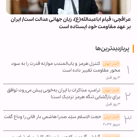
عراقچی: قیام اباعبدالله(ع)، زبان جهانی عدالت است/ ایران
بر عهد مقاومت خود ایستاده است
پربازدیدترین‌ها
کنترل هرمز و باب‌المندب موازنه قدرت را به سود
اخبار جهان
محور مقاومت تغییر داده است
۳ روز قبل
ترامپ: مذاکرات با ایران به‌خوبی پیش می‌رود؛ توافق
اخبار جهان
برای بازگشایی تنگه هرمز نزدیک است!
۳ روز قبل
حجت الاسلام سیّد صدرا هاشمی دار فانی را وداع گفت
اخبار ایران
دیروز ۲۰:۳۷
گزارش گاردین: کابوس ترسناک کارتر برای ترامپ؛