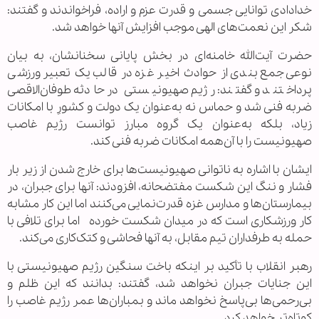
خدادادی توانایی جسمی و قدرت عزم و اراده، فراخواندند و گفتند:
شکر این نعمت‌های الهی موجب افزایش آنها خواهد شد.
حضرت آیت‌الله خامنه‌ای در بخش پایانی سخنانشان، به بیان
نوعی جمع‌بندی از حوادث اخیر غزه در قالب یک تعبیر ورزشی
پرداختند و گفتند: رژیم صهیونیستی در حادثه طوفان‌الاقصی
ضربه فنی شد و حماس نه به‌عنوان یک دولت و کشورِ با امکانات
زیاد، بلکه به‌عنوان یک گروه مبارز توانست رژیم غاصب
صهیونیست را با آن‌همه امکانات ضربه فنی کند.
ایشان با اشاره به ناتوانی صهیونیست‌ها برای خارج شدن از زیر بار
فشار و ننگ این شکست مفتضحانه، افزودند: آنها برای جبران، در
بیمارستان‌ها و مدارس غزه قدرت‌نمایی می‌کنند اما این کار مشابه
کار ورزشکاری است که در میدان شکست خورده اما برای تلافی با
حمله به طرفداران تیم مقابل، به آنها فحاشی و کتک‌کاری می‌کند.
رهبر انقلاب با تأکید بر اینکه باخت سنگین رژیم صهیونیستی با
این جنایات جبران نخواهد شد، گفتند: بدانند که این ظلم و
بی‌رحمی‌ها بی‌پاسخ نخواهد ماند و بمباران‌ها عمر رژیم غاصب را
کوتاه‌تر خواهد کرد.