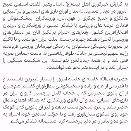
به گزارش خبرگزاری اهل بیت(ع) ـ ابنا ـ رهبر انقلاب اسلامی صبح
امروز در دیدار صمیمانه مدال‌آوران بازی‌های آسیایی و پاراآسیایی
هانگژو و جمع دیگری از قهرمانان، ورزشکاران، پیشکسوتان و
فعالان عرصه‌های ورزشی، با تشکر عمیق از ورزشکاران و مربیان
افتخارآفرین کشور، رفتارهای احترام برانگیز آنان در میدان‌های
ورزشی را تجلی دهنده چهره برجسته ملت ایران خواندند و با تاکید
بر ضرورت رسیدگی مسئولان به زندگی قهرمانان ورزشی افزودند:
رژیم صهیونیستی در حادثه طوفان‌الاقصی به دست حماس ضربه
فنی شد و با همه جنایاتش نتوانسته این شکست سنگین را
جبران کند و در آینده هم نخواهد توانست.
حضرت آیت‌الله خامنه‌ای جلسه امروز را بسیار شیرین دانستند و
با قدردانی از عزم و اراده و سخت‌کوشی مدال‌آوران گفتند: هم‌چنین
از آن بانوی محترمی که با حجاب کامل پرچمدار کاروان ایران در
بازی‌های آسیایی شد و آن بانوی ورزشکاری که هنگام اهدای مدال
حاضر نشد با مرد نامحرم دست بدهد و نیز آن بانویی که با کودک
خود روی سکوی مدال‌آوری رفت و با حرکت نمادین خود، احترام به
خانواده و مادر را در دنیا برجسته کرد، صمیمانه تشکر می‌کنم.