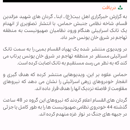
Play
Mute
Settings
PIP
Enter
Dow
دریافت
fullscree
به گزارش خبرگزاری اهل بیت(ع) ـ ابنا ـ گردان های شهید عزالدین
قسام، شاخه نظامی جنبش حماس، با انتشار تصاویری از انهدام
یک تانک اسراییلی هنگام ورود نظامیان صهیونیست به منطقه
تهاجم در شرق خان یونس خبر داد.
در ویدیوی منتشر شده یک پهپاد القسام بمبی را به سمت تانک
اسرائیلی مستقر در منطقه تهاجم در شرق خان یونس پرتاب می
کند که به نظر می رسد مستقیم به تانک اصابت کرده است.
حماس علاوه بر این، ویدیوهایی منتشر کرده که هدف گیری و
انفجار خودروهای زرهی اسرائیلی را نشان می دهد که نیروهای
مقاومت از فاصله نزدیک آنها را هدف قرار داده اند.
گردان های القسام اعلام کردند که نیروهای این گروه در 48 ساعت
گذشته 44 خودروی نظامی صهیونیست ها را به طور کامل یا جزئی
در جبهه های جنگ در نوار غزه منهدم کرده اند.