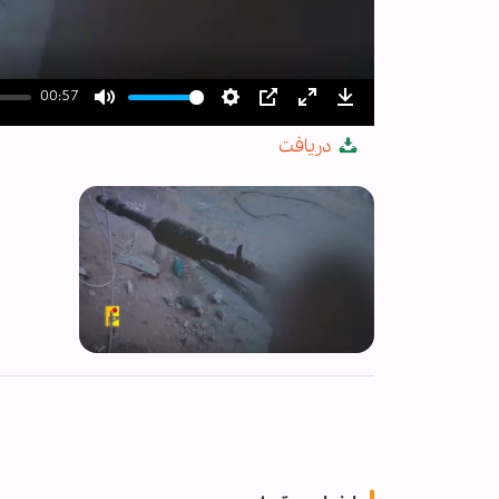
00:57
Mute
Settings
PIP
Enter
Download
دریافت
fullscreen