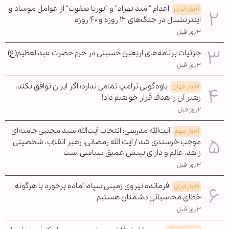
اعدام "امید بهزاد" و "پوریا صفوت" از عوامل موساد و
اخبار ایران
اینترنشنال در جنگ‌های ۱۲ روزه و ۴۰ روزه
۳ روز قبل
جزئیات برنامه‌های اربعین حسینی در حرم حضرت عبدالعظیم(ع)
۳ روز قبل
یاوه‌گویی ترامپ تمامی ندارد؛ اگر ایران توافق نکند،
اخبار جهان
رهبر آن را هدف قرار خواهیم داد!
۲ روز قبل
آیت‌الله مدرسی: انتخاب آیت‌الله سید مجتبی خامنه‌ای
اخبار مهم
موجب خرسندی شد / آیت الله رمضانی: رهبر انقلاب، شخصیتی
زاهد، عالم و دارای بینش عمیق سیاسی است
۳ روز قبل
فرمانده نیروی زمینی سپاه: آماده برخورد با هرگونه
اخبار ایران
خطای محاسباتی دشمنان هستیم
۳ روز قبل