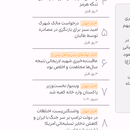
تنگه هرمز
۲ روز قبل
، برپایی جشن «مهمونی ۱۰ کیلومتری
درخواست مالک شهرک
اخبار جهان
یهم
امید سبز برای بازنگری در مصادره
توسط طالبان
ق در
۳ روز قبل
انی
ب دکتر مسعود
اخبار نهادهای دینی و اهل بیتی ع
عاقبت‌به‌خیری شهید لاریجانی نتیجه
ع)
سال‌ها مجاهدت و اخلاص بود
۳ روز قبل
ی
اه
ویدیو/ نخست‌وزیر
اخبار جهان
پاکستان وارد خانه کعبه شد
دیروز ۱۰:۲۰
واشنگتن‌پست: اختلافات
اخبار جهان
در دولت ترامپ بر سر جنگ با ایران و
کاهش ذخایر تسلیحاتی آمریکا
تشدید شده است