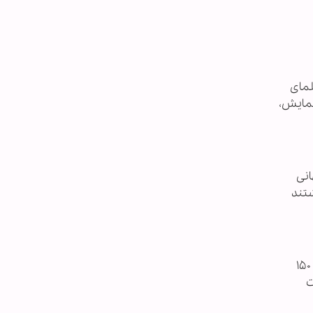
لمای
همایش،
انی
شتند
- نیروهای مسلح یمن برای نخستین بار، شهپاد هجومی از نوع «طوفان-۱» را به نمایش گذاشت. این شناور، کلاهک جنگی ۱۵۰
در ساعت