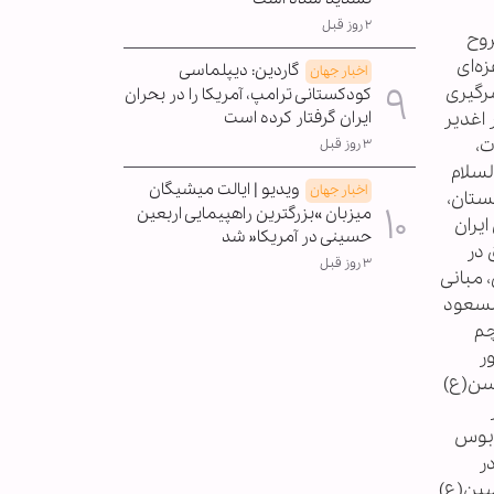
۲ روز قبل
روح
ه‌ای
گاردین: دیپلماسی
اخبار جهان
رگیری
کودکستانی ترامپ، آمریکا را در بحران
 اغدیر
ایران گرفتار کرده است
وت،
۳ روز قبل
هم السلام
ویدیو | ایالت میشیگان
اخبار جهان
ستان،
میزبان »بزرگترین راهپیمایی اربعین
ش ایران
حسینی در آمریکا« شد
 در
۳ روز قبل
 مبانی
فری، انتخاب دکتر مسعود
م‌
ر
امام حسن(ع)
ر
وبوس
ر
سین(ع)