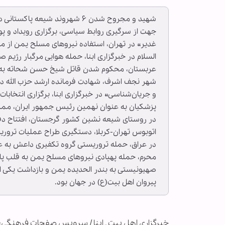
شهید و مجروح شدن ۶ شهروند شیع
غدیر» در تهران، استفاده نیروهای مسلح یمن از 
السلام در خبرگزاری ابنا، حمله هوایی مرگبار رژی
شهر نجف اشرف، شهادت فرمانده ارشد حزب الله در 
پزشکیان به عنوان نهمین رئیس جمهور ایران، ممن
در روستای شیعه نشین کشور گرجستان، افتتاح دفتر
اتوبوس تهران-کربلا، دستگیری طراح عملیات تروریس
در عراق، حمله تروریستی گروه تکفیری داعش به عز
محرم، حمله پهپادی نیروهای مسلح یمن به قلب پ
پیروان اهل بیت(ع) در جهان بود.
خبرگزاری اهل بیت ـ ابنا / سرویس صفحات فرهنگی: