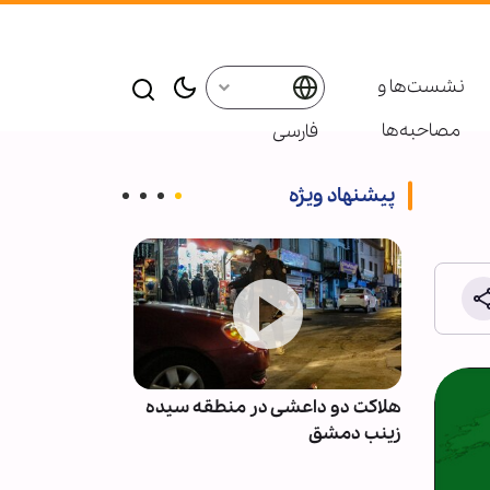
نشست‌ها و
مصاحبه‌ها
فارسی
پیشنهاد ویژه
نان پس
هلاکت دو داعشی در منطقه سیده
انصارالله: مزدو
با
زینب دمشق
نظامی عربستان 
نخواهند بود