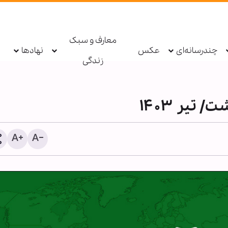
معارف و سبک
چندرسانه‌ای
عکس
نهادها
زندگی
تیر ۱۴۰۳
شیخ علی الخطیب: دولت لب
از ناکامی مذاکرات، گفت‌وگو 
مقاومت را آغاز کند