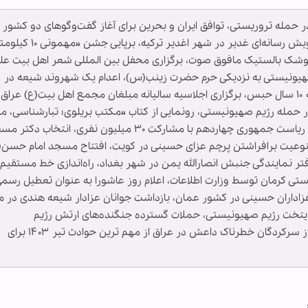
ه پاکستانی در حمله تروریستی، توافق ایران و بحرین برای آغاز گفت‌وگوهای دو کشور
جهت از سرگیری روابط سیاسی، برگزاری رویداد و پویش رسانه‌ای غدیر در شهر اغدیر ترکیه
موشک بالستیک مافوق صوت، برگزاری محفل بین المللی شعر اهل بیت عل
م صهیونیستی به نزدیکی حرم حضرت زینب(س)، اعدام یک شهروند شیعه در
عربستان، محکوم شدن قاتل شیخ حسن شحاته به ۱۰ سال حبس، برگزاری اجلاسیه سالیانه مبلغان مجمع اهل بیت(ع) عرا
حمله رژیم صهیونیستی، رونمایی از کتاب «مکتب بریلوی؛ تبارشناسی، مب
و جریان‌شناسی» در خبرگزاری ابنا، برگزاری انتخابات ریاست جمهوری چهاردهم با مشارکت ۳۰ میلیون نفری، انتخا
وعیت برافراشتن پرچم‌ عزای حسینی در کویت، افتتاح مسجد امام حسن(
 نمایندگی جنبش انصارالله یمن در شهر بغداد، راه‌اندازی خط مستقیم
تی کرمان توسط وزارت اطلاعات، اعلام روز عاشورا به عنوان تعطیل رسم
اداران حسینی در کشور عمان، بازداشت جوانان عزادار شیعه هندی در م
ایتخت رژیم صهیونیستی، حملات گسترده جنگنده‌های ارتش رژیم
صهیونیستی به بندر الحدیده یمن و بازداشت یکی از سرکردگان خطرناک داعش در عراق از مهم‏ ترین حوادث تیر ۱۴۰۳ برای