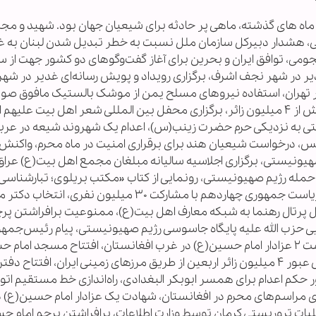
 ها و ماه های گذشته، ماهی پر حادثه برای شیعیان جهان بود. شهید و مج
ستی، هشدار دبیرکل سازمان ملل نسبت به خطر تبدیل شدن لبنان به غز
می، توافق ایران و بحرین برای آغاز گفت‌وگوهای دو کشور جهت از س
ر در شهر نجف اشرف، برگزاری رویداد و پویش رسانه‌ای غدیر در شهر
نی ۱۰ کیلومتری غدیر» در تهران، استفاده نیروهای مسلح یمن از موشک بالستیک مافوق ص
برگزاری موفق مراسم عید غدیر در نجف اشرف با بیش از ۴ میلیون زائر، برگزاری محفل بین المللی شعر اهل بیت علی
یستی به نزدیکی حرم حضرت زینب(س)، اعدام یک شهروند شیعه در عرب
اتل شیخ حسن شحاته به ۱۰ سال حبس، درخواست شیعیان هند برای برقراری امنیت در ماه محرم، واکن
 صهیونیستی، برگزاری اجلاسیه سالیانه مبلغان مجمع اهل بیت(ع) عراق
مله رژیم صهیونیستی، رونمایی از کتاب «مکتب بریلوی؛ تبارشناسی،
و جریان‌شناسی» در خبرگزاری ابنا، برگزاری انتخابات ریاست جمهوری چهاردهم با مشارکت ۳۰ میلیون ن
ل پرتال رهنما به شبکه معارف اهل بیت(ع)، ممنوعیت برافراشتن پرچ
ی حزب الله علیه پایگاه جاسوسی رژیم صهیونیستی، پیام رئیس‌جمهو
منتخب ایران خطاب به دبیرکل حزب‌الله لبنان، بازداشت ۲ عزادار امام حسین(ع) در غرب افغانستان، افتتاح مسجد 
در روستای شیعه نشین کشور گرجستان، پیش‌بینی عبور ۴ میلیون زائر اربعین از طریق مرزهای زمینی ایران، افتتاح دفت
 حکم اعدام برای همسر ابوبکر البغدادی، راه‌اندازی خط مستقیم ات
ری مراسم‌های محرم در افغانستان، شهادت یک عزادار امام حسین(ع) د
ات تروریستی کرمان توسط وزارت اطلاعات، برافراشتن پرچم امام ح