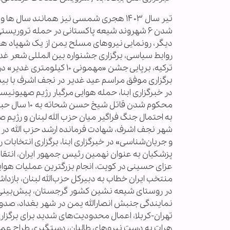
تیر سال ۱۴۰۳ هجری شمسی نیز همانند سال
شدن ۶ شهروند شیعه پاکستانی در حمله تروری
دیگر، رونمایی نیروهای مسلح یمن از یک شهپاد هجو
روابط سیاسی، برگزاری جشنواره بین المللی شعر غدی
ترکیه، برپایی جشن «مهمو
در خبرگزاری ابنا، حمله هوایی مرگبار رژیم صهیون
محکوم شدن ق
به احتمال جنگ فراگیر میان حزب الله لبنان و رژیم
شهر نجف اشرف، شهادت فرمانده ارشد حزب الله در ح
پزشکیان به عنوان نهمین رئیس جمهور ایران، انتقا
عزای حسینی در کویت، انجام بزرگترین عملیات هوای
نمایندگی جنبش انصارالله یمن در شهر بغداد، صدور
تهران-کربلا، اعمال محدودیت‌های شدید برای برگزا
هرات به دست نیروهای طالبان، دستگیری طراح عملی