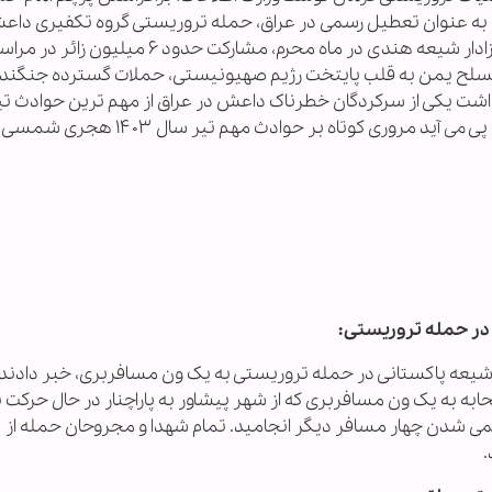
ورا به عنوان تعطیل رسمی در عراق، حمله تروریستی گروه تکفیری داع
عزاداران حسینی در کشور عمان، بازداشت جوانان عزادار شیعه هندی در ماه محرم، مشارکت حدود ۶ میلیون زائر 
مسلح یمن به قلب پایتخت رژیم صهیونیستی، حملات گسترده جنگنده
اشت یکی از سرکردگان خطرناک داعش در عراق از مهم‏ ترین حوادث تی
۱۴۰۳ برای پیروان اهل بیت(ع) در جهان بود. آنچه در پی می ‏آید مروری کوتاه بر حوادث مهم تیر سال ۰۳
 ای از شهید و مجروح شدن ۶ شهروند شیعه پاکستانی در حمله تروریستی به یک ون مسافربری، خبر دادند
ه به یک ون مسافربری که از شهر پیشاور به پاراچنار در حال حرکت ب
می شدن چهار مسافر دیگر انجامید. تمام شهدا و مجروحان حمله از
.