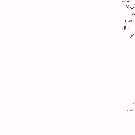
ش به
در مراسم
‌های
ر سال
۱۴ هجری شمسی در
.
ود،