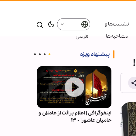
نشست‌ها و
مصاحبه‌ها
فارسی
پیشنهاد ویژه
| قلمِ
اینفوگرافی | اعلام برائت از عاملان و
اربعین در میان 
حامیان عاشورا - ۱۳
آیین عاشورایی