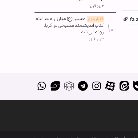
۲ روز قبل
حسین(ع) مبارز راه عدالت؛
اخبار مهم
کتاب اندیشمند مسیحی در کربلا
رونمایی شد
۳ روز قبل