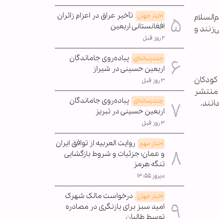
تأخیر عراق در اعزام زائران
اخبار جهان
السلام
افغانستانی اربعین
‌زنند و
۲ روز قبل
پیاده‌روی جاماندگان
چندرسانه‌ای
اربعین حسینی در شیراز
ن و کودکان
۳ روز قبل
م منتشر
پیاده‌روی جاماندگان
چندرسانه‌ای
انند.
اربعین حسینی در تبریز
۳ روز قبل
روایت العربیه از توافق ایران
اخبار مهم
و عمان؛ جزئیات و شروط بازگشایی
تنگه هرمز
دیروز ۱۳:۵۵
درخواست مالک شهرک
اخبار جهان
امید سبز برای بازنگری در مصادره
توسط طالبان