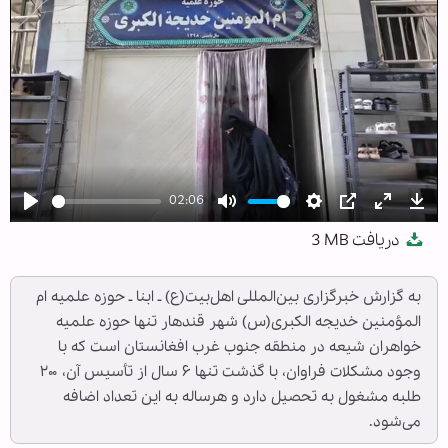
02:06
Play
Mute
Settings
PIP
Enter
Dow
دریافت
3 MB
fullscree
به گزارش خبرگزاری بین‌المللی اهل‌بیت(ع) ـ ابنا ـ حوزه علمیه ام
المؤمنین خدیجه الکبری(س) شهر قندهار تنها حوزه علمیه
خواهران شیعه در منطقه جنوب غرب افغانستان است که با
وجود مشکلات فراوان، با گذشت تنها ۶ سال از تأسیس آن، ۲۰۰
طلبه مشغول به تحصیل دارد و هرساله به این تعداد اضافه
می‌شود.