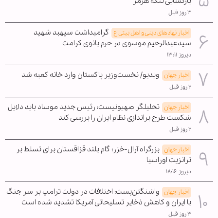
بازگشایی تنگه هرمز
۳ روز قبل
گرامیداشت سپهبد شهید
اخبار نهادهای دینی و اهل بیتی ع
سیدعبدالرحیم موسوی در حرم بانوی کرامت
دیروز ۱۳:۱۱
ویدیو/ نخست‌وزیر پاکستان وارد خانه کعبه شد
اخبار جهان
۲ روز قبل
تحلیلگر صهیونیست: رئیس جدید موساد باید دلایل
اخبار جهان
شکست طرح براندازی نظام ایران را بررسی کند
۲ روز قبل
بزرگراه آرال-خزر؛ گام بلند قزاقستان برای تسلط بر
اخبار جهان
ترانزیت اوراسیا
دیروز ۱۸:۱۶
واشنگتن‌پست: اختلافات در دولت ترامپ بر سر جنگ
اخبار جهان
با ایران و کاهش ذخایر تسلیحاتی آمریکا تشدید شده است
۳ روز قبل