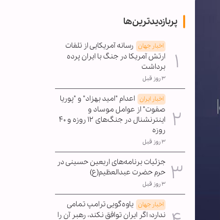
پربازدیدترین‌ها
رسانه آمریکایی از تلفات
اخبار جهان
ارتش آمریکا در جنگ با ایران پرده
برداشت
۳ روز قبل
اعدام "امید بهزاد" و "پوریا
اخبار ایران
صفوت" از عوامل موساد و
اینترنشنال در جنگ‌های ۱۲ روزه و ۴۰
روزه
۳ روز قبل
جزئیات برنامه‌های اربعین حسینی در
حرم حضرت عبدالعظیم(ع)
۳ روز قبل
یاوه‌گویی ترامپ تمامی
اخبار جهان
ندارد؛ اگر ایران توافق نکند، رهبر آن را