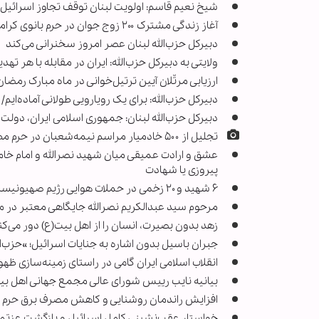
شیخ نعیم قاسم: اولویت لبنان توقف تجاوز اسرائی
آغاز زندگی مشترک ۲۰۰ زوج جوان در حرم بانوی کرامت
دبیرکل حزب‌الله لبنان عصر امروز سخنرانی می‌کند
ولایتی به دبیرکل حزب‌الله: ایران در مقابله با هر ته
ارزیابی مرتّلان آیین ترتیل‌خوانی در ماه مبارک رمضان
دبیرکل حزب‌الله: برای یک رویارویی طولانی آماده‌ای
دبیرکل حزب‌الله لبنان: جمهوری اسلامی ایران، دول
تجلیل از ۵۰۰ خادمیار مراسم نیمه‌شعبان در حرم مطهر بانوی کرامت
عشق و ارادت عمیقی میان شهید نصرالله و امام خامنه‌
پیروزی یا شهادت
۶ شهید و ۲۰ زخمی در حملات هوایی رژیم صهیونیستی به بقاع لبنان
مرحوم سید عبدالکریم نصرالله جایگاهی معتبر در 
زهد بدون بصیرت، انسان را از اهل بیت(ع) دور می‌کن
جبران باسیل بدون اشاره به جنایات اسرائیل؛ »حزب‌ال
انقلاب اسلامی ایران گامی در راستای زمینه‌سازی ظهو
بیانیه نایب رییس شورای عالی مجمع جهانی اهل بی
افزایش راندمان روشنایی و کاهش مصرف برق حرم ب
خواستار عقب‌نشینی کامل اسرائیل و بازگشت عزتمند