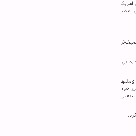
آمریکا
ال اسرائیل به هر
ضعیف‌تر
 رهایی،
 ملتها
اری خود
د یعنی
رد.