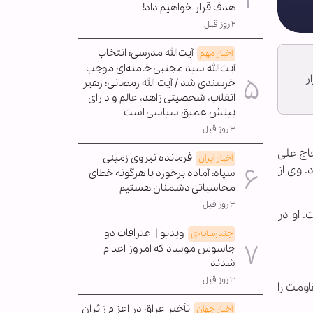
هدف قرار خواهیم داد!
۲ روز قبل
آیت‌الله مدرسی: انتخاب
اخبار مهم
آیت‌الله سید مجتبی خامنه‌ای موجب
ر
خرسندی شد / آیت الله رمضانی: رهبر
انقلاب، شخصیتی زاهد، عالم و دارای
بینش عمیق سیاسی است
۳ روز قبل
اج علی
فرمانده نیروی زمینی
اخبار ایران
 وی از
سپاه: آماده برخورد با هرگونه خطای
محاسباتی دشمنان هستیم
۳ روز قبل
 او در
ویدیو | اعترافات دو
چندرسانه‌ای
جاسوس موساد که امروز اعدام
شدند
۳ روز قبل
ن ایستاد، مقاومت را
تأخیر عراق در اعزام زائران
اخبار جهان