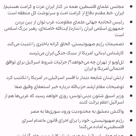
مجلس علمای فلسطین: همه در کنار ایرانِ عزت و کرامت هستیم/
ایران، خط مقدم دفاع از کرامت امت و سرنوشت کل منطقه است
رئیس اتحادیه جهانی علمای مقاومت: غرب توان از بین بردن
جمهوری اسلامی ایران را ندارد/ آیت‌الله خامنه‌ای، رهبر بزرگ اسلامی
است
تصمیمات رژیم صهیونیستی، الحاق کرانه باختری را تثبیت می‌کند
کارشناس لبنانی: آمریکا از سبک جنگی ایران می‌ترسد
تل‌آویو از تهران چه می‌خواهد؟/ جزئیات شروط اسرائیل برای توافق
احتمالی آمریکا و ایران
ارتش لبنان شایعه دیدار با افسر اسرائیلی در آمریکا را تکذیب کرد
توضیحات مقام ارشد حزب‌الله درباره خبر استعفای وفیق صفا
وزیر اسبق شئون دینی تونس: روزی خواهد رسید که غربی‌ها هم از
اسرائیل اعلام برائت کنند
واکنش دمشق به محدودیت ورود سوری‌ها به مصر
رژیم صهیونیستی، خود را برای اجرای قانون «اعدام اسرای
فلسطینی» آماده می‌کند!
حمله هوایی اسرائیل به جنوب لبنان ۳ شهید برجای گذاشت