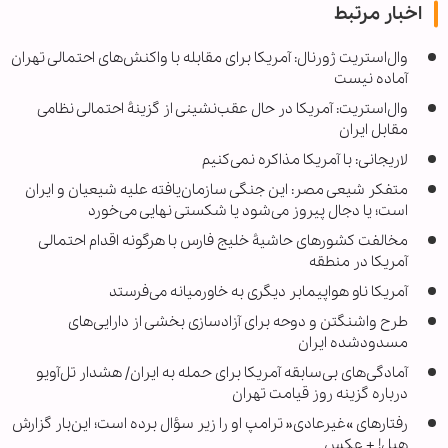
اخبار مرتبط
وال‌استریت ژورنال: آمریکا برای مقابله با واکنش‌های احتمالی تهران
آماده نیست
وال‌استریت: آمریکا در حال عقب‌نشینی از گزینۀ احتمالی نظامی
مقابل ایران
لاریجانی: با آمریکا مذاکره نمی‌کنیم
متفکر شیعی مصر: این جنگی سازمان‌یافته علیه شیعیان و ایران
است؛ یا دجال پیروز می‌شود یا شکستی نهایی می‌خورد
مخالفت کشورهای حاشیۀ خلیج فارس با هرگونه اقدام احتمالی
آمریکا در منطقه
آمریکا ناو هواپیمابر دیگری به خاورمیانه می‌فرستد
طرح واشنگتن و دوحه برای آزادسازی بخشی از دارایی‌های
مسدودشده ایران
آمادگی‌های بی‌سابقه آمریکا برای حمله به ایران/ هشدار تل‌آویو
درباره گزینه روز قیامت تهران
رفتارهای »غیرعادی« ترامپ او را زیر سؤال برده است؛ این‌بار گزارش
هیل! + عکس