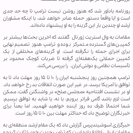
روزنامه یادآور شد که هنوز روشن نیست ترامپ تا چه حد جدی
است و آیا واقعاً دستور حمله صادر خواهد شد، با اینکه مشاوران
ارشد او چندین بار این گزینه را به او پیشنهاد داده‌اند.
مقامات به وال استریت ژورنال گفتند که آخرین بحث‌ها بیشتر بر
کمپین‌های گسترده متمرکز بوده و ترامپ هنوز تصمیم نهایی
برای اجرای حمله را نگرفته است. او گزینه‌های مختلفی از یک
کمپین حملاتی یک‌هفته‌ای گرفته تا ضربات کوچک محدود بر
تأسیسات نظامی و دولتی ایران، را بررسی می‌کند.
ترامپ همچنین روز پنجشنبه ایران را ۱۰ تا ۱۵ روز مهلت داد تا به
توافق با آمریکا برسد، در غیر این صورت اتفاقات بد رخ خواهد داد.
او در نشست افتتاحیه «مجلس صلح» در واشنگتن گفت: ممکن
است لازم باشد گامی فراتر برویم، یا نه، یا شاید به توافق برسیم.
شما احتمالاً ظرف ده روز آینده خواهید فهمید. اما بعداً برای
خبرنگاران توضیح داد که حداکثر مهلت بین ۱۰ تا ۱۵ روز است.
خبرگزاری آسوشیتدپرس گزارش داد که یک مقام ارشد منطقه‌ای به
مقامات ایرانی اطلاع داده است که ترامپ جدیت خود را ثابت کرده و