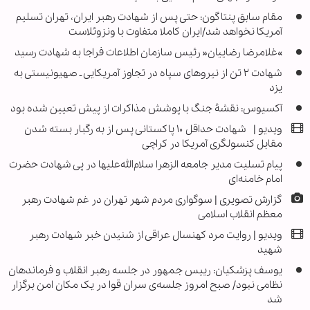
مقام سابق پنتاگون: حتی پس از شهادت رهبر ایران، تهران تسلیم
آمریکا نخواهد شد/ایران کاملا متفاوت با ونزوئلاست
»غلامرضا رضاییان« رئیس سازمان اطلاعات فراجا به شهادت رسید
شهادت ۲ تن از نیروهای سپاه در تجاوز آمریکایی ـ صهیونیستی به
یزد
آکسیوس: نقشۀ جنگ با پوشش مذاکرات از پیش تعیین شده بود
ویدیو | شهادت حداقل ۱۰ پاکستانی پس از به رگبار بسته شدن
مقابل کنسولگری آمریکا در کراچی
پیام تسلیت مدیر جامعه الزهرا سلام‌الله‌علیها در پی شهادت حضرت
امام خامنه‌ای
گزارش تصویری | سوگواری مردم شهر تهران در غم شهادت رهبر
معظم انقلاب اسلامی
ویدیو | روایت مرد کهنسال عراقی از شنیدن خبر شهادت رهبر
شهید
یوسف پزشکیان: رییس جمهور در جلسه رهبر انقلاب و فرماندهان
نظامی نبود/ صبح امروز جلسه‌ی سران قوا در یک مکان امن برگزار
شد