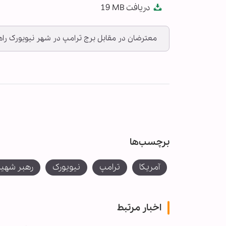
دریافت
19 MB
fullscreen
معترضان در مقابل برج ترامپ در شهر نیویورک راهپ
برچسب‌ها
آمریکا
ترامپ
نیویورک
رهبر شهید 
اخبار مرتبط