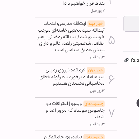
هدف قرار خواهیم داد!
۲ روز قبل
آیت‌الله مدرسی: انتخاب
اخبار مهم
آیت‌الله سید مجتبی خامنه‌ای موجب
خرسندی شد / آیت الله رمضانی: رهبر
انقلاب، شخصیتی زاهد، عالم و دارای
بینش عمیق سیاسی است
۳ روز قبل
فرمانده نیروی زمینی
اخبار ایران
سپاه: آماده برخورد با هرگونه خطای
محاسباتی دشمنان هستیم
۳ روز قبل
ویدیو | اعترافات دو
چندرسانه‌ای
جاسوس موساد که امروز اعدام
شدند
۳ روز قبل
پیاده‌روی جاماندگان
چندرسانه‌ای