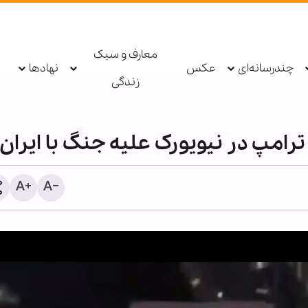
معارف و سبک
چندرسانه‌ای
عکس
نهادها
زندگی
ترامپ در نیویورک علیه جنگ با ایران
عکس خبری | برگزاری مجل
اربعین حسینی در حسینیه آی
میرزا جواد تبریزی دمشق