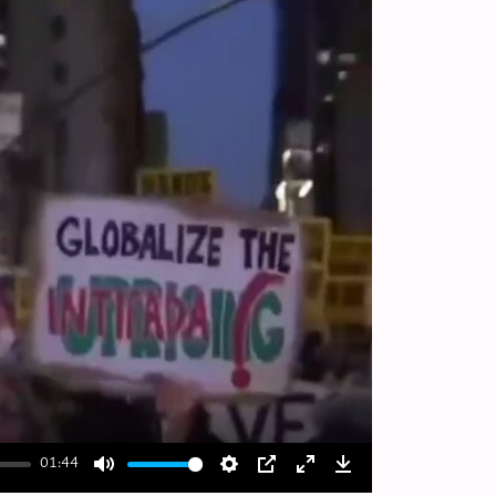
01:44
Mute
Settings
PIP
Enter
Download