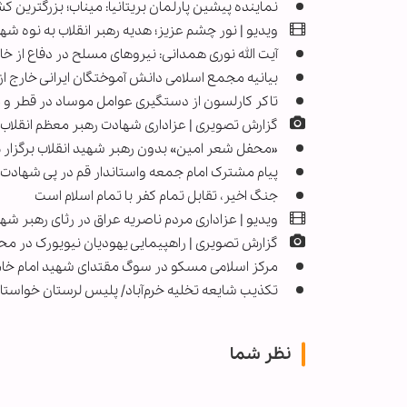
نماینده پیشین پارلمان بریتانیا: میناب؛ بزرگترین 
ویدیو | نور چشم عزیز؛ هدیه رهبر انقلاب به نوه
آیت الله نوری همدانی: نیروهای مسلح در دفاع از 
بیانیه مجمع اسلامی دانش آموختگان ایرانی خارج ا
تاکر کارلسون از دستگیری عوامل موساد در قطر و 
گزارش تصویری | عزاداری شهادت رهبر معظم انقلاب
«محفل شعر امین» بدون رهبر شهید انقلاب برگزار 
پیام مشترک امام جمعه واستاندار قم در پی شهادت 
جنگ اخیر، تقابل تمام کفر با تمام اسلام است
ویدیو | عزاداری مردم ناصریه عراق در رثای رهبر شه
گزارش تصویری | راهپیمایی یهودیان نیویورک در مح
مرکز اسلامی مسکو در سوگ مقتدای شهید امام خامنه
تکذیب شایعه تخلیه خرم‌آباد/ پلیس لرستان خواست
نظر شما