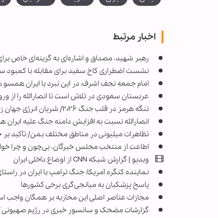
اخبار مرتبط
رهبر شهید، مصداق و اشاره‌ای به گزینه‌ای خاص برای 
نشست اضطراری کاخ سفید برای مقابله با کمبود سلاح
امام جمعه نجف اشرف: در این نبرد با ایران همس
عربستان سعودی در تلاش است تا انصارالله را از ورود
تنگه هرمز در قلب جنگ ۲۰۲۶/ شریان انرژی جهان زیر تهدید
انصارالله نسبت به افزایش دامنه جنگ علیه ایران
تظاهرات میلیونی در مناطق مختلف یمن/ تأکید بر 
اطاعت از منتخب مجلس خبرگان، بی‌چون و چرا خواهد
ویدیو | گزارش شبکه CNN از اوضاع داخلی ایران
نماینده کنگره آمریکا: جنگ ترامپ با ایران در راستا
پاسخ پزشکیان به میانجی‌گری برخی کشورها
مجازات عناصر اصلی این محاربه بر همگان واجب ا
گزارشات مضحک و سانسور خبری در رژیم صهیونی / از آغاز جنگ فقط ۱۱ نف