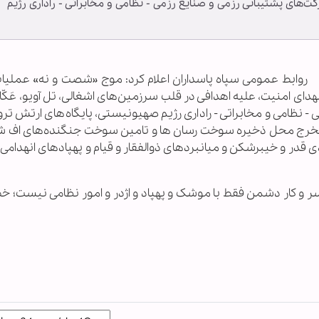
ه» عملیات وعده صادق ۴ علیه شرکت‌های پشتیبانی رزمی و صنایع رزمی - نظامی و مخابراتی - راداری رژیم
ـ
روابط عمومی سپاه پاسداران اعلام کرد: موج «شصت و نه» عملیا
 به شهدای امنیت، علیه اهدافی در قلب سرزمین‌های اشغالی، تل آویو، عَکّا
- نظامی و مخابراتی - راداری رژیم صهیونیستی، پایگاه‌های ارتش تر
ه الخرج محل ذخیره سوخت رسان ها و تامین سوخت جنگنده‌های اف شا
قدر و خیبرشکن و میانبردهای ذوالفقار و قیام و پهپادهای انهدامی،
 و کار دشمن فقط با موشک و پهپاد و اژدر و امور نظامی نیست؛ خ