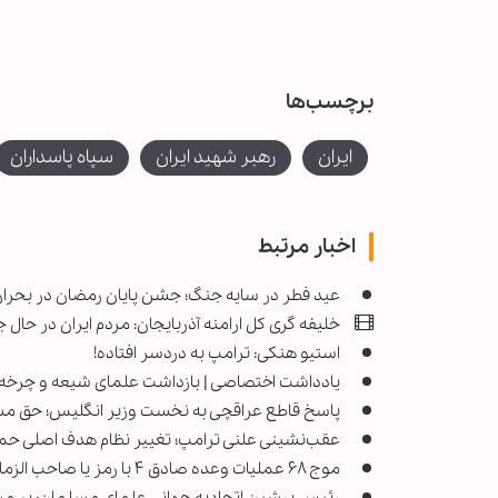
برچسب‌ها
ایران
رهبر شهید ایران
سپاه پاسداران
اخبار مرتبط
عید فطر در سایه جنگ؛ جشن پایان رمضان در بحران
خلیفه گری کل ارامنه آذربایجان‌: مردم ایران در حا
استیو هنکی: ترامپ به دردسر افتاده!
یادداشت اختصاصی | بازداشت علمای شیعه و چرخه خ
پاسخ قاطع عراقچی به نخست وزیر انگلیس؛ حق مشر
عقب‌نشینی علنی ترامپ؛ تغییر نظام هدف اصلی حمل
موج ۶۸ عملیات وعده صادق ۴ با رمز یا صاحب الزمان ادرکنی اجرا شد