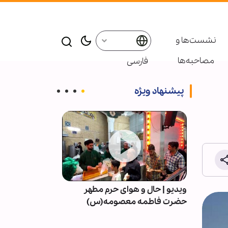
نشست‌ها و
مصاحبه‌ها
فارسی
پیشنهاد ویژه
 |
ویدیو | حال و هوای حرم مطهر
حجت الاسلام سی
حضرت فاطمه معصومه(س)
فانی را وداع گف