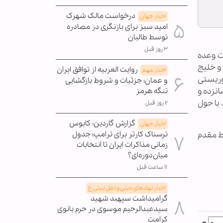
درخواست مالک شهرک
اخبار جهان
امید سبز برای بازنگری در مصادره
توسط طالبان
۳ روز قبل
ت وعده
 و خلیج
روایت العربیه از توافق ایران
اخبار مهم
وریستی
و عمان؛ جزئیات و شروط بازگشایی
نزده و
تنگه هرمز
 با حول
۲ روز قبل
گزارش گاردین: کابوس
اخبار جهان
ترسناک کارتر برای ترامپ؛ جدول
ط مقدم
زمانی مذاکرات ایران تا انتخابات
میان‌دوره‌ای؟
۱۱ ساعت قبل
اخبار نهادهای دینی و اهل بیتی ع
گرامیداشت سپهبد شهید
سیدعبدالرحیم موسوی در حرم بانوی
کرامت