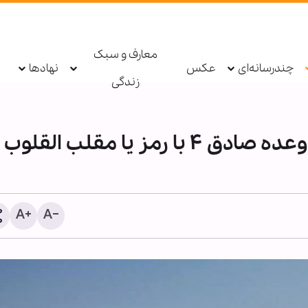
معارف و سبک
چندرسانه‌ای
عکس
نهادها
زندگی
موج «شصت و نه» عملیات وعده صادق ۴ با رمز یا مقلب القلوب
پادکست ابنا - روایت یک دهه
سکوت مدینه