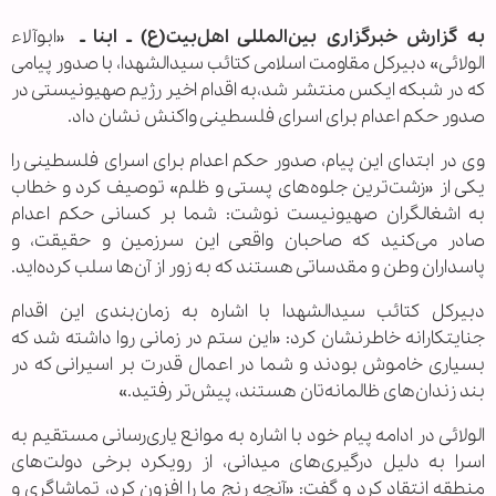
به گزارش خبرگزاری بین‌المللی اهل‌بیت(ع) ـ ابنا ـ
«ابوآلاء
الولائی» دبیرکل مقاومت اسلامی کتائب سیدالشهدا، با صدور پیامی
که در شبکه ایکس منتشر شد،به اقدام اخیر رژیم صهیونیستی در
صدور حکم اعدام برای اسرای فلسطینی واکنش نشان داد.
وی در ابتدای این پیام، صدور حکم اعدام برای اسرای فلسطینی را
یکی از «زشت‌ترین جلوه‌های پستی و ظلم» توصیف کرد و خطاب
به اشغالگران صهیونیست نوشت: شما بر کسانی حکم اعدام
صادر می‌کنید که صاحبان واقعی این سرزمین و حقیقت، و
پاسداران وطن و مقدساتی هستند که به زور از آن‌ها سلب کرده‌اید.
دبیرکل کتائب سیدالشهدا با اشاره به زمان‌بندی این اقدام
جنایتکارانه خاطرنشان کرد: «این ستم در زمانی روا داشته شد که
بسیاری خاموش بودند و شما در اعمال قدرت بر اسیرانی که در
بند زندان‌های ظالمانه‌تان هستند، پیش‌تر رفتید.»
الولائی در ادامه پیام خود با اشاره به موانع یاری‌رسانی مستقیم به
اسرا به دلیل درگیری‌های میدانی، از رویکرد برخی دولت‌های
منطقه انتقاد کرد و گفت: «آنچه رنج ما را افزون کرد، تماشاگری و