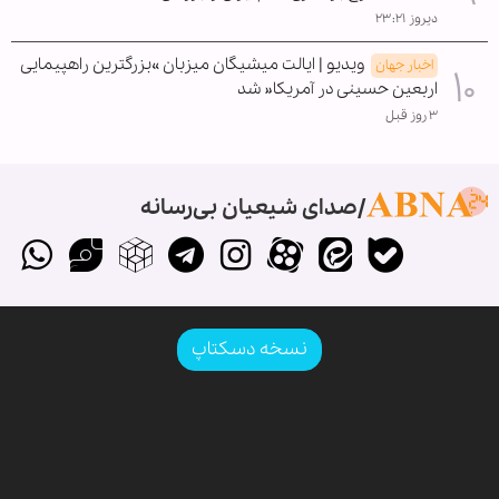
دیروز ۲۳:۲۱
ویدیو | ایالت میشیگان میزبان »بزرگترین راهپیمایی
اخبار جهان
اربعین حسینی در آمریکا« شد
۳ روز قبل
صدای شیعیان بی‌رسانه
نسخه دسکتاپ