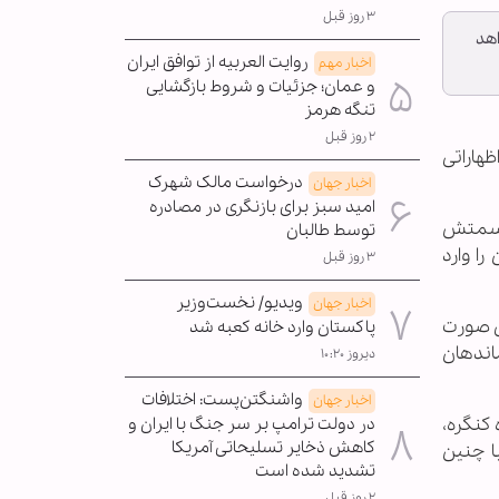
۳ روز قبل
اهد
روایت العربیه از توافق ایران
اخبار مهم
و عمان؛ جزئیات و شروط بازگشایی
تنگه هرمز
۲ روز قبل
ظهاراتی
درخواست مالک شهرک
اخبار جهان
امید سبز برای بازنگری در مصادره
ز سمتش
توسط طالبان
را وارد
۳ روز قبل
ویدیو/ نخست‌وزیر
اخبار جهان
ی صورت
پاکستان وارد خانه کعبه شد
اندهان
دیروز ۱۰:۲۰
واشنگتن‌پست: اختلافات
اخبار جهان
 کنگره،
در دولت ترامپ بر سر جنگ با ایران و
کاهش ذخایر تسلیحاتی آمریکا
ا چنین
تشدید شده است
۲ روز قبل