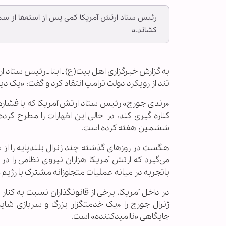
رئیس ستاد ارتش آمریکا کمی پس از استعفا از سمت
کشاند.»
به گزارش خبرگزاری اهل بیت(ع) ـ ابنا ـ رئیس ستاد 
تند از رویکرد دولت ترامپ انتقاد کرد و گفت: «یک دی
«رندی جورج» رئیس ستاد ارتش آمریکا که با فشا
کناره گیری کند، در حالی این اظهارات را مطرح کرد
ششمین هفته کرده است.
هگست در روزهای گذشته چند ژنرال بلندپایه را از 
می‌گیرد که ارتش آمریکا هزاران نیروی نظامی را د
باتجربه در میانه عملیات متجاوزانه مشترک با رژی
در داخل آمریکا، برخی از قانونگذاران نسبت به کنار 
ژنرال جورج را «یک خدمتگزار بزرگ و سربازی شا
جایگاهی «ناامیدکننده» است.