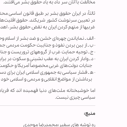
مخالفت با آنان سر داد به یاد حقوق بشر می‌افتند.
ثالثاً: در ایران حقوق بشر بر طبق قانون اساسی محترم
در تعیین سرنوشت کشور شریکند. حقوق اقلیت‌ها در
غربیها از متهم کردن ایران به نقض حقوق بشر، اهداف 
· الف ـ نمایاندن چهره‌ای خشن و ضد بشر از اسلام و
· ب ـ از بین بردن نفوذ و جذابیت حکومت مردمی جمه
· ج ـ توجیه حمایت غرب از گروههای تروریست و جنای
· د ـ وادار کردن ایران به عقب نشینی و سکوت در براب
جنایات دولت‌های غربی مخصوصاً آمریکا و حکومت
· ه ـ فشار سیاسی به جمهوری اسلامی ایران برای د
برداشتن از مواضع انقلابی و مردمی و اسلامی خود 
اما خوشبختانه ملت‌های دنیا فهمیده اند که فری
سیاسی چیزی نیست.
منبع:
ره توشه های سفیر؛محمدرضا موحدی