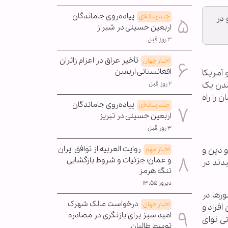
پیاده‌روی جاماندگان
چندرسانه‌ای
 در
اربعین حسینی در شیراز
۳ روز قبل
تأخیر عراق در اعزام زائران
اخبار جهان
افغانستانی اربعین
 آمریکا
شدن یک
۲ روز قبل
 را راه
پیاده‌روی جاماندگان
چندرسانه‌ای
اربعین حسینی در تبریز
۳ روز قبل
روایت العربیه از توافق ایران
و دین و
اخبار مهم
و عمان؛ جزئیات و شروط بازگشایی
دند در
تنگه هرمز
دیروز ۱۳:۵۵
رها در
درخواست مالک شهرک
اخبار جهان
افراد و
امید سبز برای بازنگری در مصادره
ی نوای
توسط طالبان