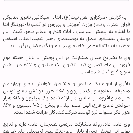
به گزارش خبرگزاری اهل بیت(ع) ـ ابنا ـ میکائیل باقری مدیرکل
قرآن، عترت و نماز وزارت آموزش و پرورش در گفتو با خبرنگار ابنا
با اشاره به پویش سراسری، آیات فتح و دعای نصر، گفت: این
پویش به‌منظور عمل به توصیه‌های رهبر شهید انقلاب اسلامی
حضرت آیت‌الله العظمی خامنه‌ای در ایام جنگ رمضان برگزار شد.
وی با تشریح میزان مشارکت در این پویش تا پایان هفته دوم
فروردین ماه، تصریح کرد: تاکنون یک میلیون و ۷۵۷ هزار ختم
سوره فتح ثبت شده است.
باقری از انجام یک میلیون و ۱۵۸ هزار خوانش دعای چهاردهم
صحیفه سجادیه و یک میلیون و ۳۵۸ هزار خوانش دعای توسل
خبر داد و افزود: بر اساس آمار ارائه شده، یک میلیون و ۵۱۸ هزار
خوانش دعای فرج، اِلهی عَظُمَ البَلاء و بیش از ۱۰۵ میلیون و ۸۶۷
هزار ذکر صلوات نیز توسط شرکت‌کنندگان قرائت شده است.
وی ادامه داد: روند مشارکت مردمی همچنان ادامه دارد و نتایج
نهایی این پویش پس از پایان ایام، جنگ سوم تحمیلی اعلام خواهد