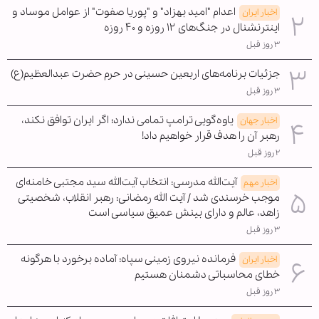
اعدام "امید بهزاد" و "پوریا صفوت" از عوامل موساد و
اخبار ایران
اینترنشنال در جنگ‌های ۱۲ روزه و ۴۰ روزه
۳ روز قبل
جزئیات برنامه‌های اربعین حسینی در حرم حضرت عبدالعظیم(ع)
۳ روز قبل
یاوه‌گویی ترامپ تمامی ندارد؛ اگر ایران توافق نکند،
اخبار جهان
رهبر آن را هدف قرار خواهیم داد!
۲ روز قبل
آیت‌الله مدرسی: انتخاب آیت‌الله سید مجتبی خامنه‌ای
اخبار مهم
موجب خرسندی شد / آیت الله رمضانی: رهبر انقلاب، شخصیتی
زاهد، عالم و دارای بینش عمیق سیاسی است
۳ روز قبل
فرمانده نیروی زمینی سپاه: آماده برخورد با هرگونه
اخبار ایران
خطای محاسباتی دشمنان هستیم
۳ روز قبل