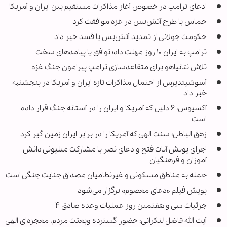
ادعای ترامپ در خصوص آغاز مذاکرات مستقیم بین ایران و آمریکا
حماس با طرح آتش‌بس در غزه موافقت کرد
حکومت جولانی از تمدید آتش‌بس با قسد خبر داد
ترامپ به ایران ۱۰ روز مهلت داد؛ توافق یا پیامدهای سخت
تلاش نتانیاهو برای متقاعدسازی ترامپ پیرامون جنگ غزه
آسوشیتدپرس از احتمال مذاکرات تازه ایران و آمریکا در پنجشنبه
خبر داد
آکسیوس: ۶ دلیل که آمریکا و ایران را در آستانه جنگ قرار داده
است
زهق الباطل؛ سنت الهی که آمریکا را در برابر ایران زمین گیر کرد
اجرای پویش آیات فتح و دعای نصر با مشارکت میلیونی دانش
آموزان و فرهنگیان
حمله به مناطق مسکونی و غیرنظامیان مصداق جنایت جنگی است
پویش فیلم «دعای معصوم» برگزار می‌شود
جزئیات سی و هفتمین روز عملیات وعده صادق ۴
آیت الله فاضل لنکرانی: حضور گسترده وبعثت مردم، معجزه‌ای الهی