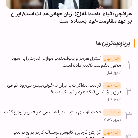
عراقچی: قیام اباعبدالله(ع)، زبان جهانی عدالت است/ ایران
بر عهد مقاومت خود ایستاده است
پربازدیدترین‌ها
کنترل هرمز و باب‌المندب موازنه قدرت را به سود
اخبار جهان
محور مقاومت تغییر داده است
۳ روز قبل
ترامپ: مذاکرات با ایران به‌خوبی پیش می‌رود؛ توافق
اخبار جهان
برای بازگشایی تنگه هرمز نزدیک است!
۳ روز قبل
حجت الاسلام سیّد صدرا هاشمی دار فانی را وداع گفت
اخبار ایران
دیروز ۲۰:۳۷
گزارش گاردین: کابوس ترسناک کارتر برای ترامپ؛
اخبار جهان