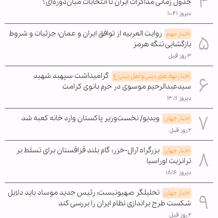
جدول زمانی مذاکرات ایران تا انتخابات میان‌دوره‌ای؟
دیروز ۱۰:۴۱
روایت العربیه از توافق ایران و عمان؛ جزئیات و شروط
اخبار مهم
بازگشایی تنگه هرمز
۳ روز قبل
گرامیداشت سپهبد شهید
اخبار نهادهای دینی و اهل بیتی ع
سیدعبدالرحیم موسوی در حرم بانوی کرامت
دیروز ۱۳:۱۱
ویدیو/ نخست‌وزیر پاکستان وارد خانه کعبه شد
اخبار جهان
۲ روز قبل
بزرگراه آرال-خزر؛ گام بلند قزاقستان برای تسلط بر
اخبار جهان
ترانزیت اوراسیا
دیروز ۱۸:۱۶
تحلیلگر صهیونیست: رئیس جدید موساد باید دلایل
اخبار جهان
شکست طرح براندازی نظام ایران را بررسی کند
۲ روز قبل