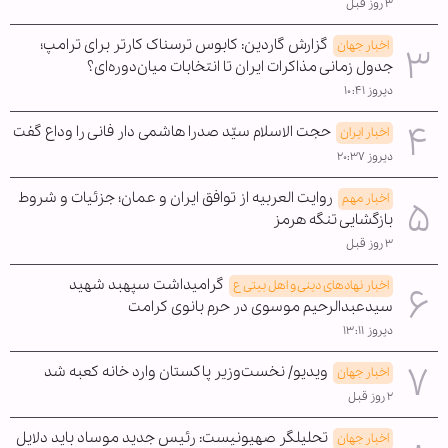
۳ روز قبل
گزارش گاردین: کابوس ترسناک کارتر برای ترامپ؛
اخبار جهان
جدول زمانی مذاکرات ایران تا انتخابات میان‌دوره‌ای؟
دیروز ۱۰:۴۱
حجت الاسلام سیّد صدرا هاشمی دار فانی را وداع گفت
اخبار ایران
دیروز ۲۰:۳۷
روایت العربیه از توافق ایران و عمان؛ جزئیات و شروط
اخبار مهم
بازگشایی تنگه هرمز
۳ روز قبل
گرامیداشت سپهبد شهید
اخبار نهادهای دینی و اهل بیتی ع
سیدعبدالرحیم موسوی در حرم بانوی کرامت
دیروز ۱۳:۱۱
ویدیو/ نخست‌وزیر پاکستان وارد خانه کعبه شد
اخبار جهان
۲ روز قبل
تحلیلگر صهیونیست: رئیس جدید موساد باید دلایل
اخبار جهان