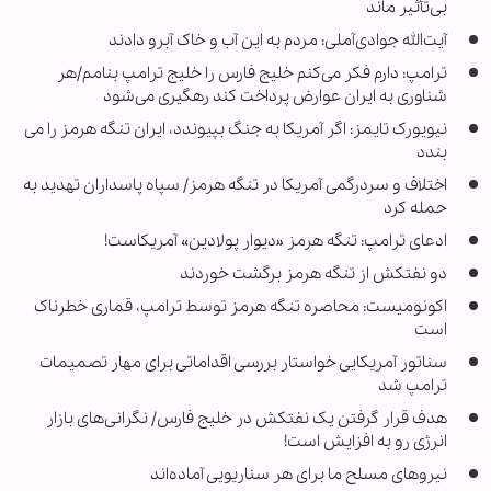
بی‌تأثیر ماند
آیت‌الله جوادی‌آملی: مردم به این آب و خاک آبرو دادند
ترامپ: دارم فکر می‌کنم خلیج فارس را خلیج ترامپ بنامم/هر
شناوری به ایران عوارض پرداخت کند رهگیری می‌شود
نیویورک تایمز: اگر آمریکا به جنگ بپیوندد، ایران تنگه هرمز را می
بندد
اختلاف و سردرگمی آمریکا در تنگه هرمز/ سپاه پاسداران تهدید به
حمله کرد
ادعای ترامپ: تنگه هرمز «دیوار پولادین» آمریکاست!
دو نفتکش از تنگه هرمز برگشت خوردند
اکونومیست: محاصره تنگه هرمز توسط ترامپ، قماری خطرناک
است
سناتور آمریکایی خواستار بررسی اقداماتی برای مهار تصمیمات
ترامپ شد
هدف قرار گرفتن یک نفتکش در خلیج فارس/ نگرانی‌های بازار
انرژی رو به افزایش است!
نیروهای مسلح ما برای هر سناریویی آماده‌اند