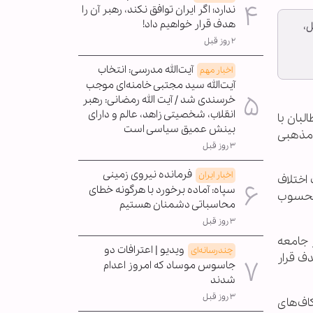
ندارد؛ اگر ایران توافق نکند، رهبر آن را
هدف قرار خواهیم داد!
،
۲ روز قبل
آیت‌الله مدرسی: انتخاب
اخبار مهم
آیت‌الله سید مجتبی خامنه‌ای موجب
خرسندی شد / آیت الله رمضانی: رهبر
انقلاب، شخصیتی زاهد، عالم و دارای
بان با
بینش عمیق سیاسی است
 مذهبی
۳ روز قبل
فرمانده نیروی زمینی
اخبار ایران
 اختلاف
سپاه: آماده برخورد با هرگونه خطای
 محسوب
محاسباتی دشمنان هستیم
۳ روز قبل
 جامعه
ویدیو | اعترافات دو
چندرسانه‌ای
ف قرار
جاسوس موساد که امروز اعدام
شدند
۳ روز قبل
اف‌های