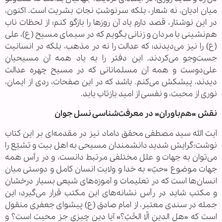
میان ادیان، نه شعار، بلکه سرنوشتِ نجاتِ بشریت است. اکنون،
در این نوشتار، قصد دارم یاد آن روزها را بازگو کنم؛ از لحظات ناب
هم‌نشینی با مردان و زنانی بگویم که در سیمای مسیح (ع)، علی
(ع) را نیز می‌دیدند؛ که عدالت را نه در مذهب، بلکه در انسانیت
جست‌وجو می‌کردند. این دفتر را به یاد همه آن مسیحیانِ
علی‌دوست و همه آن مسلمانانی که در مسیح چهره‌ عدالت
دیدند، پیشکش می‌کنم. باشد که در این صفحات، ردی از ایمان،
نوری از محبت، و نفسی از امید بازتاب یابد.
نقش «هم‌باوران» در معرفت‌شناسی نسل جوان
آیت الله سید مصطفی محقق داماد نیز در مقدمه‌ای بر این کتاب
نوشت:گرایش شدید دانشمندان مسیحی به اهل بیت و تشیّع را
می‌توان به جهات و علل مختلفی مرتبط دانست، و در رأس همه
جهات موضوع «حبّ» به خدا و ولایت انسان کامل و دوستی میان
انسان‌ها است که در تعلیمات و آموزه‌های شیعی بسیار درخشان
و مکتب شاید در رأس نشانه‌های این مکتب قرار می‌گیرد؛ این
جمله در سندی معتبر، از امام صادق (ع) پیشوای جعفری منقول
است که «هل الدین الّا الحُبّ؟» آیا دین چیزی جز محبت است؟ و