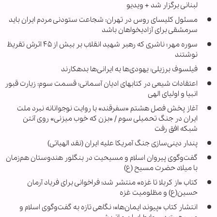
لبنانی برگزار شد + ویدیو
مسئول کلیسای روس در تهران: شجاعت ستودنی مردم ایران باید
سرمشقی برای آزادیخواهان باشد
سوره مهر؛ ناشری که رهبر شهید انقلاب بر بیش از ۴۵ اثرش تقریظ
نوشتند
فیلسوف برزیلی: یهودی‌ها به ایرانی‌ها بدهکارند
اعتقادات شیعی در کتابهای ادیان آسمانی؛ قسمت سوم: زیارت قبور
انبیا و اولیای الهی
آغاز پخش فصل هشتم «سفرقند» با روایت نوجوانانه نبرد ملت
ایران در جنگ تحمیلی سوم / «بزن که خوب میزنی» روی آنتن
شبکه افق رفت
پندار دینی‌سازی جنگ آمریکا علیه ایران (نقد الهیاتی)
گفت‌وگوی پیروان اسلام و مسیحیت در بنگلور هندوستان هم‌زمان
با میلاد حضرت مسیح (ع)
کتاب «از کربلا تا غزه» منتشر شد؛ فراخوانی برای فریاد آرمان
حسین(ع) و مظلومیت غزه
انتشار کتاب «پیوند ایمان‌ها»؛ نگاهی تازه به گفت‌وگوی اسلام و