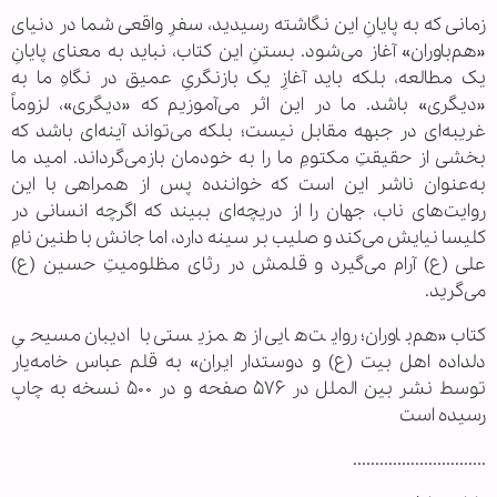
زمانی که به پایانِ این نگاشته رسیدید، سفرِ واقعی شما در دنیای
«هم‌باوران» آغاز می‌شود. بستنِ این کتاب، نباید به معنای پایانِ
یک مطالعه، بلکه باید آغازِ یک بازنگریِ عمیق در نگاهِ ما به
«دیگری» باشد. ما در این اثر می‌آموزیم که «دیگری»، لزوماً
غریبه‌ای در جبهه مقابل نیست؛ بلکه می‌تواند آینه‌ای باشد که
بخشی از حقیقتِ مکتومِ ما را به خودمان بازمی‌گرداند. امید ما
به‌عنوان ناشر این است که خواننده پس از همراهی با این
روایت‌های ناب، جهان را از دریچه‌ای ببیند که اگرچه انسانی در
کلیسا نیایش می‌کند و صلیب بر سینه دارد، اما جانش با طنین نامِ
علی (ع) آرام می‌گیرد و قلمش در رثای مظلومیتِ حسین (ع)
می‌گرید.
کتاب «هم‌باوران؛ روایت‌هایی از همزیستی با ادیبان مسیحیِ
دلداده اهل بیت (ع) و دوستدار ایران» به قلم عباس خامه‌یار
توسط نشر بین الملل در ۵۷۶ صفحه و در ۵۰۰ نسخه به چاپ
رسیده است
..............................