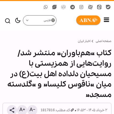
فارسی
صفحه اصلی
اخبار ایران
کتاب «هم‌باوران» منتشر شد/
روایت‌هایی از همزیستی با
مسیحیان دلداده اهل بیت(ع) در
میان «ناقوس کلیسا» و «گلدسته
مسجد»
۲ خرداد ۱۴۰۵ - ۱۶:۵۳
کد مطلب: 1817816