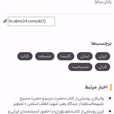
پایان پیام/
برچسب‌ها
ایران
لبنان
کلیسا
مسجد
کتاب
قرآن
مسیحیت
اخبار مرتبط
واتیکان؛ رونمایی از کتاب »حضرت مریم و حضرت مسیح
علیهماالسلام« از دیدگاه رهبر شهید انقلاب اسلامی + تصاویر
آیین رونمایی از کتاب« هم باوران» با حضور اندیشمندان ایرانی و