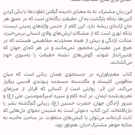
این زبانِ مشترک، نه به معنای نادیده گرفتن تفاوت‌ها یا یکی کردنِ
آئین‌ها، بلکه بازگشت به آن حقیقتِ یگانه‌ای است که در عمقِ هر
جانِ آزاده‌ای ریشه دارد. این کلام، از جنس واژه‌های زمینی نیست؛
بلکه نوری است که از مشکاتِ ارزش‌های والای انسانی برمی‌خیزد.
عدالت، آزادگی و بیش از همه «محبّت»، مفاهیمی هستند که در
هیچ مرزِ عقیدتی محصور نمی‌مانند و در هر کجای جهان که
طنین‌انداز شوند، گوش‌های تشنه حقیقت را به‌سوی خود
می‌کشانند.
کتاب «هم‌باوران» در جستجوی همان زبانی است که میانِ
«ناقوس کلیسا» و «گلدسته مسجد» پیوندی قدسی برقرار
می‌کند. این اثر، روایتی است از کسانی که فراتر از مرزهای
تعریف‌شده ایمان، در آینه کلام و سیره امیرالمومنین علی (ع) و
سَرور آزادگان جهان، حضرت حسین (ع)، زیباییِ گم‌گشته بشر را
بازیافته‌اند. این کتاب، دعوتی است به شنیدنِ نجوای دل‌هایی که
ثابت کرده‌اند می‌توان با کیش‌های متفاوت، در ساحتِ «حُب» به
مثابه جوهر مشترک ادیان، هم‌باور بود.