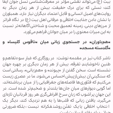
بیت (ع) می‌تواند نقشی مؤثر در معرفت‌شناسی نسل جوان ایفا
کند؛ نسلی که برای درک حقیقت، بیش از هر زمان دیگر به
روایت‌های اصیل انسانی و قابل اعتماد دیگران نیاز دارد. همباوران
با نشان دادن جذابیت اخلاقی و عرفانی اهل بیت (ع) در نگاه فراتر
از مرزهای دینی، زمینه تعمیق محبت و شناختی آگاهانه‌تر نسبت
به این میراث معنوی را در میان جوانان فراهم می‌آورد.
«هم‌باوران» در جستجوی زبانی میان «ناقوس کلیسا» و
«گلدسته مسجد»
ناشر کتاب نیز در مقدمه نوشت: در روزگاری که غبارِ سوءتفاهم و
طنینِ ناخوشایندِ تفرقه، بیش از هر زمان دیگری بر چهره جهان
نشسته است، سخن گفتن از «پیوند» و «هم‌زبانی»، رسالتی است
که سنگینیِ آن بیش‌ازپیش احساس می‌شود. ما در عصری زیست
می‌کنیم که فنّاوری‌ها فاصله‌های جغرافیایی را از میان برداشته‌اند،
اما گویی دیوارهای میانِ جان‌ها بلندتر و ضخیم‌تر شده است. در
این جهانِ پرآشوب که زبانِ سرخِ افراطی‌گری هر روز قربانیانِ تازه‌ای
می‌گیرد، یافتن زبانی که قلب‌ها را به هم نزدیک کند، دیگر یک
انتخابِ اخلاقی یا یک تفنّنِ روشنفکرانه نیست؛ بلکه ضرورتی
حیاتی برای بقای انسانیت است.