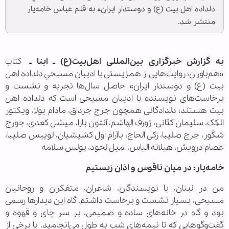
دلداده‌ اهل بیت (ع) و دوستدار ایران» به قلم عباس خامه‌یار
منتشر شد.
به گزارش خبرگزاری بین‌المللی اهل‌بیت(ع) ـ ابنا ـ
کتاب
«هم‌باوران؛ روایت‌هایی از همزیستی با ادیبان مسیحیِ دلداده‌ اهل
بیت (ع) و دوستدار ایران» حاصل سال‌ها تجربه و نشست و
برخاست‌های نویسنده با ادیبان مسیحی است که دلداده اهل
بیت هستند؛ دلدادگانی همچون جرج جرداق، مادام یولا، ویکتور
الکِک، سلیمان کتّانی، ژوزف الهاشم، آنتون بارا، میشل کعدی، جورج
شکّور، جرج صلیبا، زکی الحاج، باآرام اول کشیشیان، لوییس صلیبا،
عصام درویش، هیلانه الیاس، امیل لحود، بولس سلامه
خامه‌یار: در میان ناقوس و اذان زیستیم
من در لبنان، با نویسندگان، شاعران، متفکران و روحانیان
مسیحی، بسیار نشست و برخاست داشتم. گاه این دیدارها رسمی
بود و گاه در خانه‌های ساده و صمیمی، بر سر چای و قهوه و
گفت‌وگوهایی که تا نیمه‌های شب به طول می‌انجامید. با برخی از