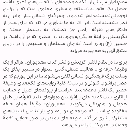
«هم‌باوران» پیش از آنکه مجموعه‌ای از تحلیل‌های نظری باشد،
حاصلِ یک «تجربه زیسته» و سفری معنوی است که از رؤیای
نوجوانیِ نویسنده آغاز شده و در جغرافیایِ انسانیِ لبنان و ایران به
ثمر نشسته است. این اثر به ما یادآوری می‌کند که برای عبور از
طوفان‌های تفرقه، راهی جز تمسّک به ریسمانِ محبّت و
نگریستن در آینۀ «دیگری» وجود ندارد؛ سفری که در آن، اشک بر
حسین (ع) رودی است که جانِ مسلمان و مسیحی را در دریای
عشق الهی به هم پیوند می‌زند.
برای ما در مقام ناشر، گزینش و نشر کتاب «هم‌باوران» فراتر از یک
وظیفۀ حرفه‌ای یا فعّالیت صنفی، گامی استوار در مسیر ایفای یک
رسالت بزرگ فرهنگی و انسانی تلقی می‌شود. ما بر این باوریم که در
عصرِ پرآشوب کنونی و در میانۀ غلبۀ روایت‌های تک‌بعدی، وظیفۀ
خطیر یک ناشر دغدغه‌مند، حراست از پیوندهای اصیل و حمایت
از آثاری است که به جای برافراشتن دیوارهای بلندِ تفرقه، بر طبلِ
هم‌دلی و هم‌زبانی می‌کوبند. «هم‌باوران» دقیقاً همان حلقه
مفقوده‌ای است که دریچه‌ای نو به‌سوی بازشناسیِ نسبت‌های
مشترکِ بشری می‌گشاید و به جای دمیدن در صورِ جدایی، نغمۀ
وحدت در عین کثرت را سر می‌دهد.