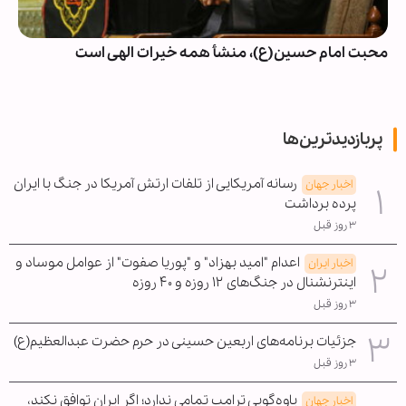
محبت امام حسین(ع)، منشأ همه خیرات الهی است
پربازدیدترین‌ها
رسانه آمریکایی از تلفات ارتش آمریکا در جنگ با ایران
اخبار جهان
پرده برداشت
۳ روز قبل
اعدام "امید بهزاد" و "پوریا صفوت" از عوامل موساد و
اخبار ایران
اینترنشنال در جنگ‌های ۱۲ روزه و ۴۰ روزه
۳ روز قبل
جزئیات برنامه‌های اربعین حسینی در حرم حضرت عبدالعظیم(ع)
۳ روز قبل
یاوه‌گویی ترامپ تمامی ندارد؛ اگر ایران توافق نکند،
اخبار جهان