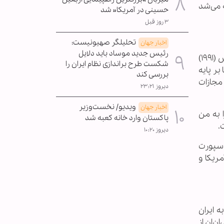
 می‌شد
حسینی در آمریکا« شد
۳ روز قبل
تحلیلگر صهیونیست:
اخبار جهان
رئیس جدید موساد باید دلایل
اوکیف ادامه داد: در ۱۹ سالگی پس از ورود به نیروی دریایی آمریکا به عنوان تفنگدار خدمت کردم و در جنگ خلیج فارس (۱۹۹۱)
شکست طرح براندازی نظام ایران را
بر پایه
بررسی کند
 مجازات
دیروز ۲۳:۲۱
ویدیو/ نخست‌وزیر
اخبار جهان
 به من
پاکستان وارد خانه کعبه شد
.
دیروز ۱۰:۲۰
 از ارتش، به تدریج از سیاست‌های جنگ‌طلبانه آمریکا فاصله گرفتم. در سال ۲۰۰۱، پاسپورت
مریکا و
ه ایران
ن‌ان از