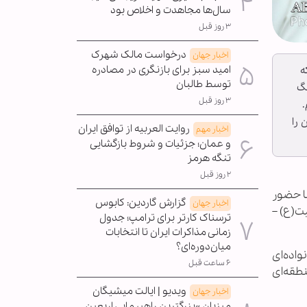
سال‌ها مجاهدت و اخلاص بود
۳ روز قبل
درخواست مالک شهرک
اخبار جهان
امید سبز برای بازنگری در مصادره
ه
توسط طالبان
نگ
۳ روز قبل
.
 را
روایت العربیه از توافق ایران
اخبار مهم
و عمان؛ جزئیات و شروط بازگشایی
تنگه هرمز
۲ روز قبل
ا حضور
گزارش گاردین: کابوس
اخبار جهان
یت(ع) –
ترسناک کارتر برای ترامپ؛ جدول
زمانی مذاکرات ایران تا انتخابات
میان‌دوره‌ای؟
ناپا، کالیفرنیا، در خانواده‌ای
۶ ساعت قبل
نطقه‌ای
ویدیو | ایالت میشیگان
اخبار جهان
میزبان »بزرگترین راهپیمایی اربعین