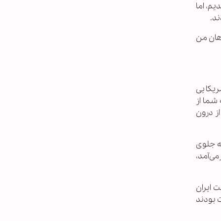
م، اما
ند.
دهان من
ریکایی
شما از
از درون
ه جلوی
می‌آمد،
ت ایران
ت بودند