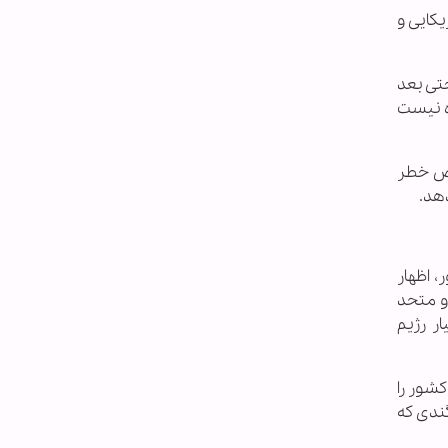
یکایی و
حتی بعد
ده نیست
رض خطر
دهد.
 اظهار
و متحد
ر رژیم
شور را
گندی که