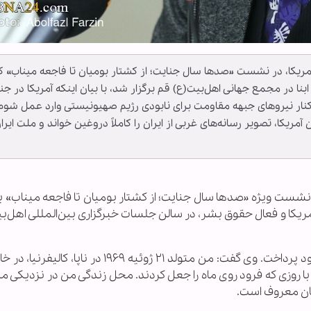
مریکا، در نشست «صدها سال جنایت؛ از کشتار بومیان تا فاجعه میناب» ک
بنا در مجمع جهانی اهل‌بیت(ع) قم برگزار شد، با بیان اینکه آمریکا در ج
کنار نیروهای جبهه مقاومت برای نابودی رژیم صهیونیستی وارد عمل شوم
مریکا، تصویر رسانه‌های غربی از ایران را کاملاً دروغین خواند و ملت ایران
نشست ویژه «صدها سال جنایت؛ از کشتار بومیان تا فاجعه میناب» ب
ریکا و فعال حقوق بشر، در سالن جلسات خبرگزاری بین‌المللی اهل‌ب
اوکیف در ابتدای سخنان خود، به معرفی پیشینه خود پرداخت. وی گفت: من متولد ۲۱ ژوئیه ۱۹۶۹ در 
 با روزی که فرود روی ماه را جعل کردند. محل زندگی من در نزدیکی م
کان معروف است.