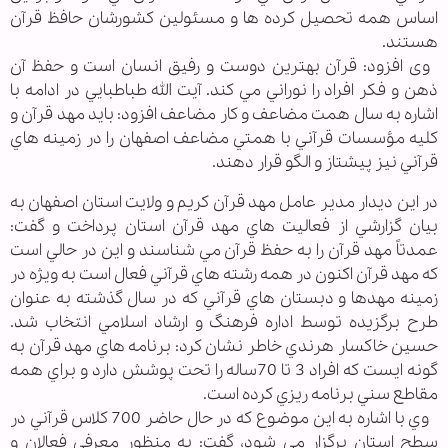
اساس همه تحصيل کرده ها و مسئولين کشورشان حافظ قرآن
هستند.
وی افزود: قرآن بهترين دوست و رفيق انسان است و حفظ آن
ذهن و فکر افراد را نوراني مي کند. آيت الله طباطبايي در ادامه با
اشاره به سال همت مضاعف و کار مضاعف افزود: بايد مهد قرآن و
کليه مؤسسات قرآني با همتي مضاعف اصفهان را در زمينه هاي
قرآني نيز پيشتاز و الگو قرار دهند.
در اين ديدار مدير عامل مهد قرآن کريم و ولايت استان اصفهان به
بيان گزارشي از فعاليت هاي مهد قرآن استان پرداخت و گفت:
عمدتاً مهد قرآن را به حفظ قرآن مي شناسند و اين در حالي است
که مهد قرآن اکنون در همه رشته هاي قرآني فعال است به ويژه در
زمينه مهدها و دبستان هاي قرآني که در سال گذشته به عنوان
طرح برگزيده توسط اداره فرهنگ و ارشاد اسلامي انتخاب شد.
حسين خاکسار هرندي خاطر نشان کرد: برنامه هاي مهد قرآن به
گونه ايست که افراد 3 تا 70ساله را تحت پوشش دارد و براي همه
مقاطع سني برنامه ريزي کرده است.
وي با اشاره به اين موضوع که در حال حاضر 700 کلاس قرآني در
سطح استان برگزار مي شود، گفت: به منظور معرفي فعالان و