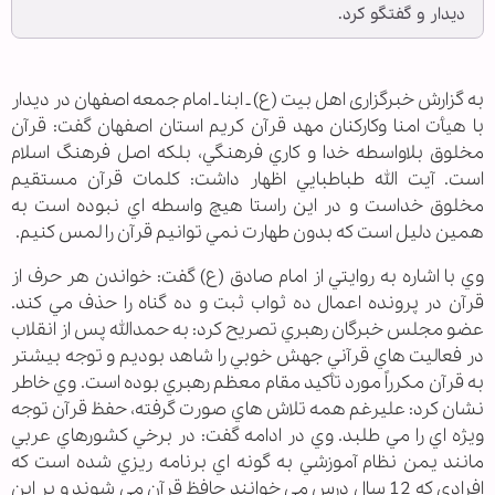
ديدار و گفتگو کرد.
به گزارش خبرگزاری اهل بیت (ع) ـ ابنا ـ امام جمعه اصفهان در ديدار
با هيأت امنا وکارکنان مهد قرآن کريم استان اصفهان گفت: قرآن
مخلوق بلاواسطه خدا و کاري فرهنگي، بلکه اصل فرهنگ اسلام
است. آيت الله طباطبايي اظهار داشت: کلمات قرآن مستقيم
مخلوق خداست و در اين راستا هيچ واسطه اي نبوده است به
همين دليل است که بدون طهارت نمي توانيم قرآن را لمس کنيم.
وي با اشاره به روايتي از امام صادق (ع) گفت: خواندن هر حرف از
قرآن در پرونده اعمال ده ثواب ثبت و ده گناه را حذف مي کند.
عضو مجلس خبرگان رهبري تصريح کرد: به حمدالله پس از انقلاب
در فعاليت هاي قرآني جهش خوبي را شاهد بوديم و توجه بيشتر
به قرآن مکرراً مورد تأکيد مقام معظم رهبري بوده است. وي خاطر
نشان کرد: عليرغم همه تلاش هاي صورت گرفته، حفظ قرآن توجه
ويژه اي را مي طلبد. وي در ادامه گفت: در برخي کشورهاي عربي
مانند يمن نظام آموزشي به گونه اي برنامه ريزي شده است که
افرادي که 12 سال درس مي خوانند حافظ قرآن مي شوند و بر اين