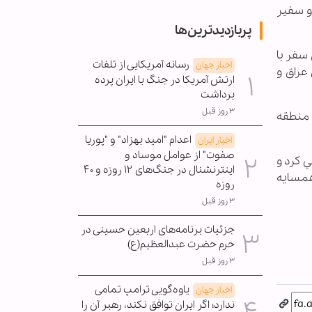
و سفير
پربازدیدترین‌ها
 سفر با
رسانه آمریکایی از تلفات
اخبار جهان
 عراق و
ارتش آمریکا در جنگ با ایران پرده
برداشت
۳ روز قبل
 منطقه
اعدام "امید بهزاد" و "پوریا
اخبار ایران
صفوت" از عوامل موساد و
 كرد و
اینترنشنال در جنگ‌های ۱۲ روزه و ۴۰
همسايه
روزه
۳ روز قبل
جزئیات برنامه‌های اربعین حسینی در
حرم حضرت عبدالعظیم(ع)
۳ روز قبل
یاوه‌گویی ترامپ تمامی
اخبار جهان
ندارد؛ اگر ایران توافق نکند، رهبر آن را