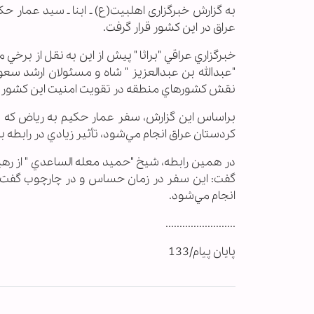
به گزارش خبرگزاری اهل‏بیت(ع) ـ ابنا ـ سيد عمار
عراق در اين كشور قرار گرفت.
خبرگزاري عراقي "براثا " پيش از اين به نقل از برخ
"عبدالله بن عبدالعزيز " شاه و مسئولان ارشد سعود
نقش كشورهاي منطقه در تقويت امنيت اين كشور را
براساس اين گزارش، سفر عمار حكيم به رياض كه د
كردستان عراق انجام مي‌‌شود، تأثير زيادي در رابطه 
در همين رابطه، شيخ "حميد معله الساعدي " از رهب
گفت: اين سفر در زمان حساس و در چارچوب گفت‌وگ
انجام مي‌شود.
.........................
پایان پیام/133