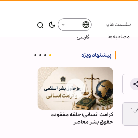
نشست‌ها و
مصاحبه‌ها
فارسی
پیشنهاد ویژه
ض "
ائر در موکب
کرامت انسانی؛ حلقه مفقوده
ویدیو | دعا کن
بعین
حقوق بشر معاصر
دعوت‌شدگان به 
باشیم