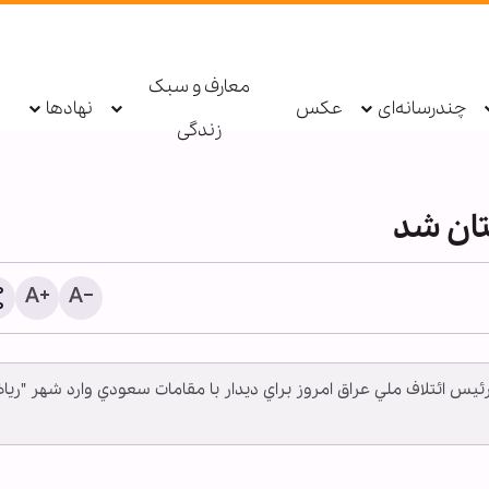
معارف و سبک
چندرسانه‌ای
عکس
نهادها
زندگی
تان شد
س ائتلاف ملي عراق امروز براي ديدار با مقامات سعودي وارد شهر "ريا
اطعام روزانه ۱۰ هزار ز
حرم بانوی کرامت در ایام ار
حسینی