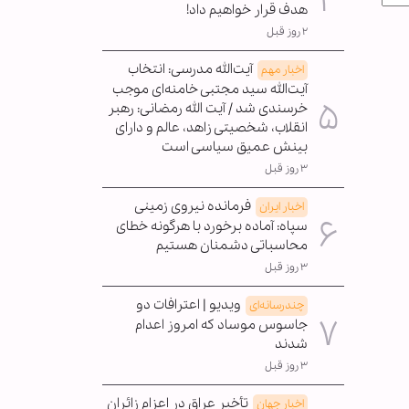
هدف قرار خواهیم داد!
۲ روز قبل
آیت‌الله مدرسی: انتخاب
اخبار مهم
آیت‌الله سید مجتبی خامنه‌ای موجب
خرسندی شد / آیت الله رمضانی: رهبر
انقلاب، شخصیتی زاهد، عالم و دارای
بینش عمیق سیاسی است
۳ روز قبل
فرمانده نیروی زمینی
اخبار ایران
سپاه: آماده برخورد با هرگونه خطای
محاسباتی دشمنان هستیم
۳ روز قبل
ویدیو | اعترافات دو
چندرسانه‌ای
جاسوس موساد که امروز اعدام
شدند
۳ روز قبل
تأخیر عراق در اعزام زائران
اخبار جهان