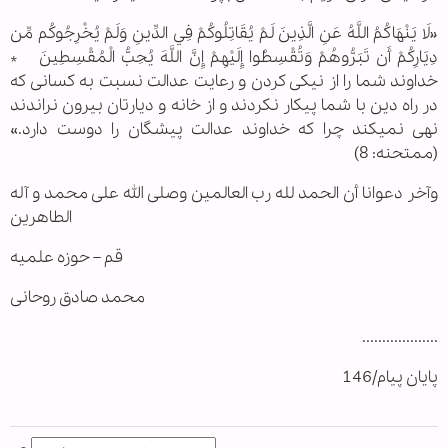
«لَا يَنْهَاكُمُ اللَّهُ عَنِ الَّذِينَ لَمْ يُقَاتِلُوكُمْ فِي الدِّينِ وَلَمْ يُخْرِجُوكُم مِّن
دِيَارِكُمْ أَن تَبَرُّوهُمْ وَتُقْسِطُوا إِلَيْهِمْ إِنَّ اللَّهَ يُحِبُّ الْمُقْسِطِينَ *
خداوند شما را از نیکی کردن و رعایت عدالت نسبت به کسانی که
در راه دین با شما پیکار نکردند و از خانه و دیارتان بیرون نراندند
نهی نمی‏کند چرا که خداوند عدالت پیشگان را دوست دارد.»
(ممتحنه: 8)
وآخر دعوانا أن الحمد لله رب العالمین وصلی الله علی محمد و آله
الطاهرین
قم – حوزه علمیه
محمد صادق روحانی
...................
پایان پیام/146