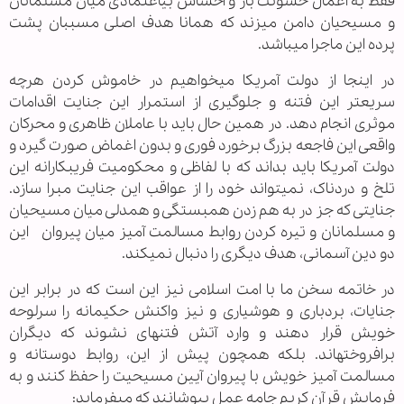
فقط به اعمال خشونت بار و احساس بی‏اعتمادی میان مسلمانان
و مسیحیان دامن می‏زند که همانا هدف اصلی مسببان پشت
پرده این ماجرا می‏باشد.
در اینجا از دولت آمریکا می‏خواهیم در خاموش کردن هرچه
سریع‏تر این فتنه و جلوگیری از استمرار این جنایت اقدامات
موثری انجام دهد. در همین حال باید با عاملان ظاهری و محرکان
واقعی این فاجعه بزرگ برخورد فوری و بدون اغماض صورت گیرد و
دولت آمریکا باید بداند که با لفاظی و محکومیت فریبکارانه این
تلخ و دردناک، نمی‏تواند خود را از عواقب این جنایت مبرا سازد.
جنایتی که جز در به هم زدن همبستگی و همدلی میان مسیحیان
و مسلمانان و تیره کردن روابط مسالمت آمیز میان پیروان این
دو دین آسمانی، هدف دیگری را دنبال نمی‏کند.
در خاتمه سخن ما با امت اسلامی نیز این است که در برابر این
جنایات، بردباری و هوشیاری و نیز واکنش حکیمانه را سرلوحه
خویش قرار دهند و وارد آتش فتنه‏ای نشوند که دیگران
برافروخته‏اند. بلکه همچون پیش از این، روابط دوستانه و
مسالمت آمیز خویش با پیروان آیین مسیحیت را حفظ کنند و به
فرمایش قرآن کریم جامه عمل بپوشانند که می‏فرماید: