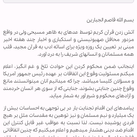
بسم الله قاصم الجبارین
آتش زدن قرآن کریم توسط عده‏ای به ظاهر مسیحی ولی در واقع
مزدور محافل صهیونیستی و استکباری و اخبار چند هفته اخیر
مبنی بر تعیین یک روزه ویژه برای اسائه ادب به قرآن مجید، قلب
همه مسلمانان و انسانهای شریف را به درد آورد.
اینجانب ضمن محکوم کردن این حوادث تلخ و غم انگیز، اعلام
می‏کنم مسئولیت وقوع این اتفاقات بر عهده رئیس جمهور آمریکا
و مسؤلان کلیسا می‏باشد. چرا که می‏دانیم آنان می‏توانستند مانع
وقوع چنین جنایتی بشوند. جنایتی که از سوی هر انسان خردمند
و آزاده‏ای محکوم و شرم آور به شمار می‏آید.
پیامدهای این اقدام تجنایت بار در بی توجهی به احساسات بیش از
یک میلیارد و نیم مسلمان و نیز توهین به مقدسات ملل بر هیچ
فردی پوشیده نیست. لذا نسبت به عواقب غیر قابل کنترل این
اقدام ضد دینی هشدار می‏دهیم و اعلام می‏کنیم که چنین اتفاقاتی