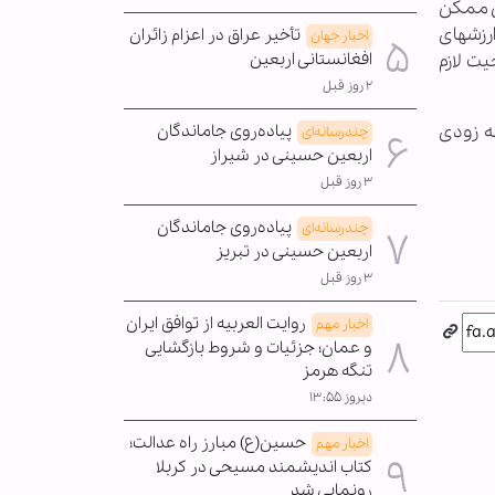
ی ممکن
رزشهای
تأخیر عراق در اعزام زائران
اخبار جهان
افغانستانی اربعین
یت لازم
۲ روز قبل
ه زودی
پیاده‌روی جاماندگان
چندرسانه‌ای
اربعین حسینی در شیراز
۳ روز قبل
پیاده‌روی جاماندگان
چندرسانه‌ای
اربعین حسینی در تبریز
۳ روز قبل
روایت العربیه از توافق ایران
اخبار مهم
و عمان؛ جزئیات و شروط بازگشایی
تنگه هرمز
دیروز ۱۳:۵۵
حسین(ع) مبارز راه عدالت؛
اخبار مهم
کتاب اندیشمند مسیحی در کربلا
رونمایی شد