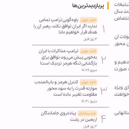
تبلیغات
پربازدیدترین‌ها
ست که چون چند سال
اختصاص
یاوه‌گویی ترامپ تمامی
اخبار جهان
ندارد؛ اگر ایران توافق نکند، رهبر آن را
هدف قرار خواهیم داد!
لات آن
۳ روز قبل
ن محور
ترامپ: مذاکرات با ایران
اخبار جهان
به‌خوبی پیش می‌رود؛ توافق برای
 دهیم و
بازگشایی تنگه هرمز نزدیک است!
به صورت
دیروز ۱۷:۲۸
کنترل هرمز و باب‌المندب
اخبار جهان
ی ویژه
موازنه قدرت را به سود محور
می خواهند
مقاومت تغییر داده است
دیروز ۱۶:۳۰
تانهایی
پیاده‌روی جاماندگان
چندرسانه‌ای
اربعین در رشت
۳ روز قبل