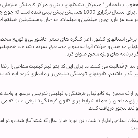
م "یعقوب دیلمقانی" مدیر‌کل تشکلهای دینی و مراکز فرهنگی سازمان 
اسلامی در رابطه با فعالیتهای ویژه محرم امسال گفت: برای امسال برگزاری 1000 همایش پیش بینی شده ا
ی مراسم عزاداری چون مبلغین و مبلغات، مداحان و مسئولین هیئتها 
برخی استانهای کشور، آغاز کنگره های شعر عاشورایی و توزیع محصو
هیئتهای مذهبی و حرکت آنها به سوی مصادیق تعریف شده و همچنی
ر برنامه های ویژه محرم عنوان کرد.
 مداح فعالیت می کنند. ما برای این که بتوانیم کیفیت مداحی را ارتقا
 گذار باشیم، کانونهای فرهنگی تبلیغی را راه اندازی کرده ایم که 
 ارائه مجوز به کانونهای فرهنگی و تبلیغی تدریس درسها و واحدها
 در حقیقت ارائه 140 واحد درسی برای مداحان از جمله شرایط برای کانون فرهنگی تبلیغی است که 
انند مجوز دریافت کنند.
ات اسلامی اظهار داشت: این دوره ها از سال گذشته آغاز شده و در اس
است.