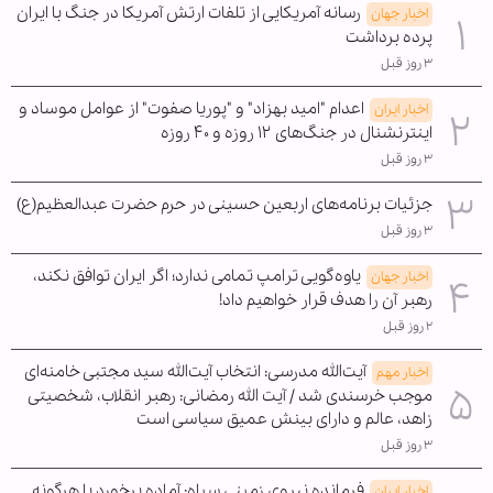
رسانه آمریکایی از تلفات ارتش آمریکا در جنگ با ایران
اخبار جهان
پرده برداشت
۳ روز قبل
اعدام "امید بهزاد" و "پوریا صفوت" از عوامل موساد و
اخبار ایران
اینترنشنال در جنگ‌های ۱۲ روزه و ۴۰ روزه
۳ روز قبل
جزئیات برنامه‌های اربعین حسینی در حرم حضرت عبدالعظیم(ع)
۳ روز قبل
یاوه‌گویی ترامپ تمامی ندارد؛ اگر ایران توافق نکند،
اخبار جهان
رهبر آن را هدف قرار خواهیم داد!
۲ روز قبل
آیت‌الله مدرسی: انتخاب آیت‌الله سید مجتبی خامنه‌ای
اخبار مهم
موجب خرسندی شد / آیت الله رمضانی: رهبر انقلاب، شخصیتی
زاهد، عالم و دارای بینش عمیق سیاسی است
۳ روز قبل
فرمانده نیروی زمینی سپاه: آماده برخورد با هرگونه
اخبار ایران