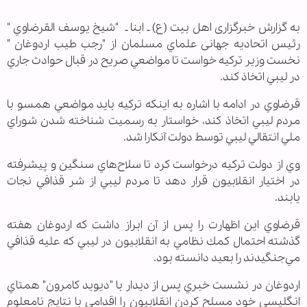
به گزارش خبرگزاری اهل بیت (ع) ـ ابنا ـ "شيخ يوسف القرضاوي "
رئيس اتحاديه جهانی علماي مسلمان از "رجب طيب اردوغان "
نخست وزير تركيه خواست تا مواضعي صريح در قبال حوادث جاري
در ليبي اتخاذ كند.
قرضاوي در ادامه با اشاره به اينكه تركيه بايد مواضعي همسو با
مردم ليبي اتخاذ كند، خواستار به رسميت شناخته شدن شوراي
ملي انتقالي ليبي توسط دولت آنكارا شد.
وي از دولت تركيه درخواست كرد تا سلاح‌هاي سنگين و پيشرفته
در اختيار انقلابيون قرار دهد تا مردم ليبي از شر قذافي نجات
يابند.
قرضاوي اين اظهارت را پس از آن ابراز داشت كه اردوغان هفته
گذشته احتمال كمك نظامي به انقلابيون در ليبي كه عليه قذافي
مي‌جنگيدند را بعيد دانسته بود.
اردوغان در نشست خبري پس از ديدار با "ديويد كامرون" همتاي
انگليسي‌ خود مسلح كردن انقلابيون را اقدامي با نتايج نامعلوم