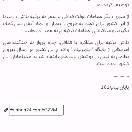
توصيف كرده بود.
از سوي ديگر مقامات دولت قذافي با سفر به تركيه تلاش دارند تا
از اين كشور براي كمك به خروج از بحران و ايجاد آتش بس كمك
بگيرند و مذاكراتي را مقامات تركيه‌اي به عمل آورده‌اند.
تلاش تركيه براي مذاكره با قذافي، اجازه پرواز به جنگنده‌هاي
آمريكايي از پايگاه "اينجرليك " و اقدام اين كشور در ارسال نيروی
نظامي به ليبي در پوشش ناتو مورد انتقاد شديد مسلمانان اين
كشور بوده است.
...............
پایان پیام/161