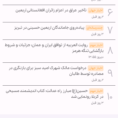
تأخیر عراق در اعزام زائران افغانستانی اربعین
اخبار جهان
۲ روز قبل
پیاده‌روی جاماندگان اربعین حسینی در تبریز
چندرسانه‌ای
۳ روز قبل
روایت العربیه از توافق ایران و عمان؛ جزئیات و شروط
اخبار مهم
بازگشایی تنگه هرمز
دیروز ۱۳:۵۵
درخواست مالک شهرک امید سبز برای بازنگری در
اخبار جهان
مصادره توسط طالبان
۲ روز قبل
حسین(ع) مبارز راه عدالت؛ کتاب اندیشمند مسیحی
اخبار مهم
در کربلا رونمایی شد
۳ روز قبل