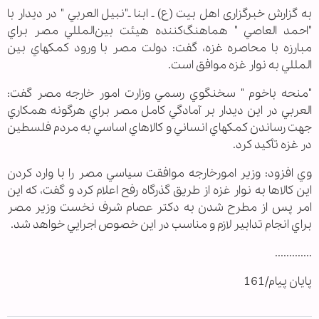
به گزارش خبرگزاری اهل بیت (ع) ـ ابنا ـ"نبيل العربي " در ديدار با
"احمد العاصي " هماهنگ‌كننده هيئت بين‌المللي مصر براي
مبارزه با محاصره غزه، گفت: دولت مصر با ورود كمكهاي بين
المللي به نوار غزه موافق است.
"منحه باخوم " سخنگوي رسمي وزارت امور خارجه مصر گفت:
العربي در اين ديدار بر آمادگي كامل مصر براي هرگونه همكاري
جهت رساندن كمكهاي انساني و كالاهاي اساسي به مردم فلسطين
در غزه تأكيد كرد.
وي افزود: وزير امورخارجه موافقت سياسي مصر را با وارد كردن
اين كالاها به نوار غزه از طريق گذرگاه رفح اعلام كرد و گفت، كه اين
امر پس از مطرح شدن به دكتر عصام شرف نخست وزير مصر
براي انجام تدابير لازم و مناسب در اين خصوص اجرايي خواهد شد.
.............
پایان پیام/161