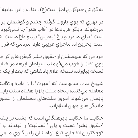
به گزارش خبرگزاری اهل بیت‏(ع) ـ ابنا ـ ،در اين بيانيه
در بهاري که بوي باروت گرفته چشم و گوشمان پر اس
مي‌شوند. ديگر فريادها در "قاب هنر" جا نمي‌گيرد؛ 
است." براي ما درد و داغ "بحرين" درد و داغ ماست، ش
است. بحرين اما ماجراي غريبي دارد؛ مردمي که قرا
مردمي که سهمشان از حقوق بشر گوش‌هاي کر مسئ
بوي نفت را خوب مي‌فهمند. سپاهان ابرهه در خيابان
نسخه بياورند، نسخه علاج پادشاهي که بعد از يک عمر
شيوخ عرب سالهاست که "غيرت" را از دايره واژگانش
معامله مي‌کنند؛ پنجاه سنت بالا يا هفتاد سنت پايين
پايمال مي‌شود. امروز ملت‌هاي مسلمان از عمق جا
ماندگي‌هاي جهان اسلام‌اند.
حکايت ما حکايت پابرهنگاني است که پشت بر پشت هم د
"حقوق بشر" دست و پاي "انسانيت" را نبندند و "اخ
کوچکترين انفجاري تيغ اتهامشان را بر گلوي ما مي