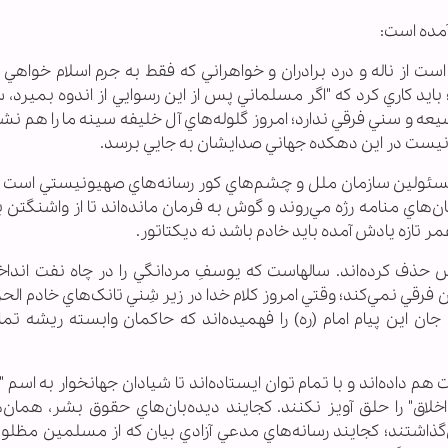
 آمده است:
ت از ناله و درد برادران و خواهراني که فقط به جرم اسلام خواهي
بايد کاري کرد که "اگر مسلماني پس از اين رسوايي از اندوه بميرد، س
يعه و سني فرقي ندارد؛ امروز گلوله‌هاي آل خليفه سينه ما را هم نشا
ر نيست در اين دهکده جهاني صدايشان به جايي برسد.
ولين سازمان ملل و چشم‌هاي کور رسانه‌هاي صهيونيستي است 
‌هاي منامه رژه مي‌روند و گوش به فرمان مانده‌اند تا از واشنگتن 
 تازه يادش آمده بايد خادم باشد نه ديکتاتور.
 حذف کرده‌اند. سالهاست که يوسفِ مردانگي را در چاه نفت انداخته
 فرقي نمي‌کند؛ وقتي امروز کلام خدا در زير شِني تانک‌هاي خادم الحر
ن اين پيام امام (ره) را فهميده‌اند که حاکمان وابسته ريشه تم
اده‌اند و با تمام توان ايستاده‌اند تا شيادان جهانخوار به اسم "آ
لاق" را حلق آويز نکنند. کجايند ديده‌بان‌هاي حقوق بشر، همان‌ها
‌گذاشتند؛ کجايند رسانه‌هاي مدعي آزادي بيان که از مسلمين مظلوم