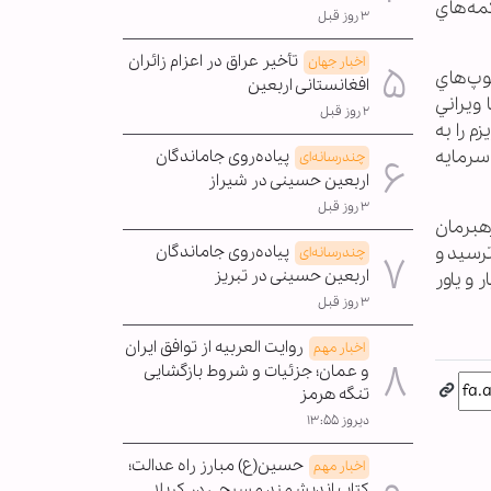
مه‌هاي
۳ روز قبل
تأخیر عراق در اعزام زائران
اخبار جهان
توپ‌هاي
افغانستانی اربعین
 ويراني
۲ روز قبل
 را به
سرمايه
پیاده‌روی جاماندگان
چندرسانه‌ای
اربعین حسینی در شیراز
۳ روز قبل
هبرمان
پیاده‌روی جاماندگان
ترسيد و
چندرسانه‌ای
اربعین حسینی در تبریز
 و ياور
۳ روز قبل
روایت العربیه از توافق ایران
اخبار مهم
و عمان؛ جزئیات و شروط بازگشایی
تنگه هرمز
دیروز ۱۳:۵۵
حسین(ع) مبارز راه عدالت؛
اخبار مهم
کتاب اندیشمند مسیحی در کربلا