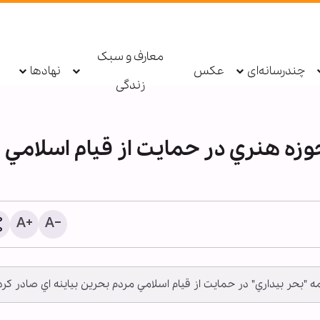
معارف و سبک
چندرسانه‌ای
عکس
نهادها
زندگی
وزه هنري در حمايت از قيام اسلامي
رسانه‌های عبری: نرخ مهاجر
رژیم صهیونیستی، ۵۰ د
"بحر بيداري" در حمايت از قيام اسلامي مردم بحرين بياينه اي صادر کرد
افزایش یافت