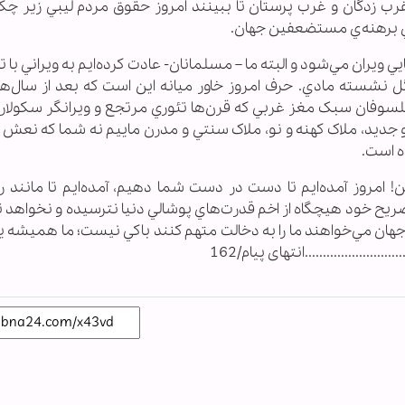
رب زدگان و غرب پرستان تا ببينند امروز حقوق مردم ليبي زير چک
هاي برهنه‌ي مستضعفين جهان.
ي ويران مي‌شود و البته ما – مسلمانان- عادت کرده‌ايم به ويراني با 
 گل نشسته مادي. حرف امروز خاور ميانه اين است که بعد از سال‌ها
سوفان سبک مغز غربي که قرن‌ها تئوري مرتجع و ويرانگر سکولاريزم
و جديد، ملاک کهنه و نو، ملاک سنتي و مدرن ماييم نه شما که نعش 
ه است.
! امروز آمده‌ايم تا دست در دست شما دهيم، آمده‌ايم تا مانند ر
صريح خود هيچگاه از اخم قدرت‌هاي پوشالي دنيا نترسيده و نخواهد 
هان مي‌خواهند ما را به دخالت متهم کنند باکي نيست؛ ما هميشه يار
................انتهای پیام/162