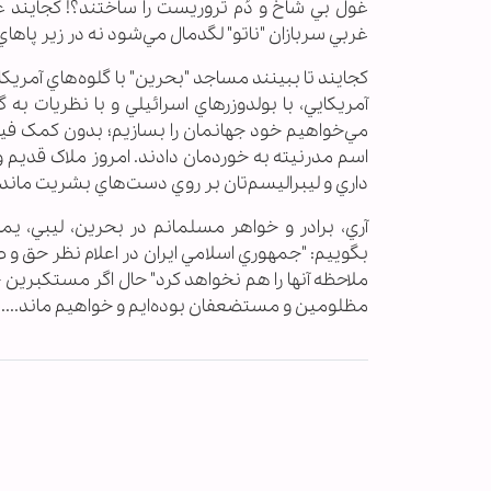
غول بي شاخ و دُم تروريست را ساختند؟! کجايند غ
غربي سربازان "ناتو" لگدمال مي‌شود نه در زير پا
کجايند تا ببينند مساجد "بحرين" با گلوه‌هاي آمريکاي
آمريکايي، با بولدوزرهاي اسرائيلي و با نظريات به
مي‌خواهيم خود جهانمان را بسازيم؛ بدون کمک فيل
اسم مدرنيته به خوردمان دادند. امروز ملاک قديم 
داري و ليبراليسم‌تان بر روي دست‌هاي بشريت ماند
آري، برادر و خواهر مسلمانم در بحرين، ليبي، يمن
بگوييم: "جمهوري اسلامي ايران در اعلام نظر حق و 
ملاحظه آنها را هم نخواهد کرد" حال اگر مستکبرين ج
مظلومين و مستضعفان بوده‌ايم و خواهيم ماند................