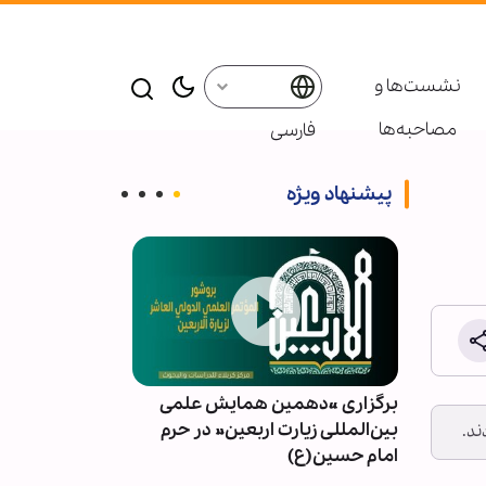
نشست‌ها و
مصاحبه‌ها
فارسی
پیشنهاد ویژه
ت از
برگزاری «دهمین همایش علمی
مقابله شیطان‌ه
رصد
بین‌المللی زیارت اربعین» در حرم
اسلامی، نشانه
ند.
امام حسین(ع)