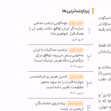
پربازدیدترین‌ها
 سرکوب
یاوه‌گویی ترامپ تمامی
زاوارتر
اخبار جهان
ندارد؛ اگر ایران توافق نکند، رهبر آن را
نه رفته
هدف قرار خواهیم داد!
۳ روز قبل
که فقط
ترامپ: مذاکرات با ایران
اخبار جهان
برايشان
به‌خوبی پیش می‌رود؛ توافق برای
بازگشایی تنگه هرمز نزدیک است!
دیروز ۱۷:۲۸
‌اند و
مين (!)
کنترل هرمز و باب‌المندب
اخبار جهان
ام عقب
موازنه قدرت را به سود محور
مقاومت تغییر داده است
دیروز ۱۶:۳۰
زادي" و
 که با
پیاده‌روی جاماندگان
چندرسانه‌ای
 جهان،
اربعین در رشت