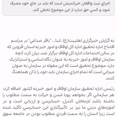
اجراي نيت واقفان خيرانديش است که بايد در جاي خود مصرف
شود و کسي حق ندارد از اين موضوع تخطي کند.
به گزارش خبرگزاری اهل‎بیت(ع) ـ ابنا ـ ، "باقر صباغي" در مراسم
افتتاح اداره تحقيق اداره کل اوقاف و امور خيريه استان قزوین که
در سالن اجتماعات اداره کل اوقاف برگزار شد، بيان کرد: آنچه
سازمان اوقاف و امور خيريه به عنوان نگاه اساسي و استراتژيک
دارد، موضوع تحقيق است که اين مقوله در سازمان به عنوان
ميزاني است که تمام اجزاي سازمان بايد خود را با آن هماهنگ
کنند.
رئيس اداره تحقيق سازمان اوقاف و امور خيريه کشور اضافه کرد:
هر سازماني اگر بخواهد پويا شدن و حرکت به سمت مطلوب را
داشته باشد لازمه‌اش کنترل، حسابرسي و ارزيابي است و در
آموزه‌هاي ديني ما نيز بر تأثيرگذاري اين حسابرسي تأکيد شده
است زيرا انسان را به سمت فردي مطلوب بودن در جامعه سوق