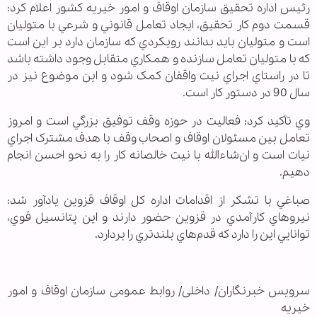
رئيس اداره تحقيق سازمان اوقاف و امور خيريه کشور اعلام کرد:
قسمت دوم کار تحقيق، ايجاد تعامل قانوني و شرعي با متوليان
است و متوليان بايد بدانند رويکردي که سازمان دارد بر اين است
که با متوليان تعامل سازنده و همکاري متقابل وجود داشته باشد
تا در راستاي اجراي نيت واقفان کمک شود و اين موضوع نيز در
سال 90 در دستور کار است.
وي تأکيد کرد: فعاليت در حوزه وقف توفيق بزرگي است و امروز
تعامل بين مسئولان اوقاف و اصحاب وقف با هدف مشترک اجراي
نيات است و ان‌شاءالله با نيت خالصانه کار را به نحو احسن انجام
دهيم.
صباغي با تشکر از اقدامات اداره کل اوقاف قزوين يادآور شد:
نيروهاي کارآمدي در قزوين حضور دارند و اين پتانسيل قوي،
توانايي اين را دارد که قدم‌هاي بلندتري را بردارد.
سرویس خبرنگاران/ داخلی/ روابط عمومی سازمان اوقاف و امور
خيريه