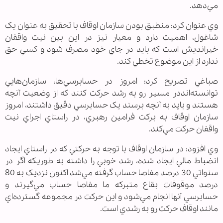
مي‌دهد.
وي عنوان کرد: منطبق بودن سازمان اوقاف با تحقيق به عنوان يک
شاغول، اهميت دارد و معيار نيز در اين بين نيت واقفان
خيرانديش است که بايد در جاي خود مصرف شود و کسي حق
ندارد از اين موضوع تخطي کند.
صباغي تصريح کرد: امروز در حسابرسي‌ها، سازمان‌هايي
توانسته‌انددر مسير رو به رشد حرکت کنند که از وضعيت آنچه
هستند و بايد به آنچه برسند يک حسابرسي دقيق داشتند، امروز
سازمان اوقاف به برکت فرامين رهبري، در راستاي اجراي نيت‌
واقفان حرکت مي‌کند.
وي افزود: در سازمان اوقاف با توجه به حرکتي که در راستاي ايجاد
انضباط مالي ايجاد شده، رشد خوبي را داشته به طوريکه اگر در
سنواتي 30 درصد مفاصا حساب گرفته مي‌شد اکنون نزديک به 80
درصد موقوفات بقاع متبرکه ما مفاصا حساب مي‌گيرند و
حسابرسي آنها انجام مي‌شود و اين حرکت در مجموعه‌ گسترده‌اي
مانند اوقاف حرکت رو به رشدي است.