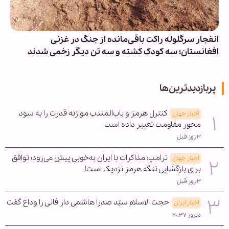
انفجار سرگلوله راکت باقی‌مانده از جنگ در غزنی
افغانستان؛ سه کودک کشته و سه تن دیگر زخمی شدند
پربازدیدترین‌ها
کنترل هرمز و باب‌المندب موازنه قدرت را به سود
اخبار جهان
محور مقاومت تغییر داده است
۳ روز قبل
ترامپ: مذاکرات با ایران به‌خوبی پیش می‌رود؛ توافق
اخبار جهان
برای بازگشایی تنگه هرمز نزدیک است!
۳ روز قبل
حجت الاسلام سیّد صدرا هاشمی دار فانی را وداع گفت
اخبار ایران
دیروز ۲۰:۳۷