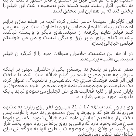
«شب» بود که دو سال قبل در جشنواره فجر حضور داشت اما بنا
به دلایلی اکران نشد. تهیه کننده هم تصمیم داشت این فیلم را
پخش کند که باز هم این امر محقق نشد.
این کارگردان سینما خاطر نشان کرد: آنچه در فیلم سازی برایم
اهمیت دارد، استفاده از مضامین نو و با طراوت است. من سعی می
کنم فیلم هایم برگرفته از سینماهای دیگر و وابسته نباشد.
«شب» فیلم پرنور و پر زرق و برقی نیست و من می خواستم
فیلمی خیابانی بسازم.
در ادامه این نشست، حاضران سوالات خود را از کارگردان فیلم
سینمایی «شب» پرسیدند.
صدر عاملی در پاسخ به پرسش یکی از حاضران مبنی بر اینکه
«برخی مفاهیم مطرح شده در فیلم خرافه است. شما با ساخت
این اثر قصد فرهنگ سازی چه مفاهیمی را داشتید؟»، عنوان کرد:
یک هنرمند در مجموعه کارنامه خود دیده می شود و معمولا در
پایان عمر او از کلیه فعالیت های اش تجلیل می شود و نباید با یک
یا دو کار مورد بررسی قرار داد.
وی یادآور شد: سالانه 17 تا 21 میلیون نفر برای زیارت به مشهد
می روند که هر کدام باورها و آیین مخصوص به خود را دارند. پس
بخشی از مفاهیم نمایش داده شده خرافی نبود؛ یکسری باورها
میان مردم وجود دارد که وقتی بر روی پرده می رود مورد بحث قرار
می گیرد. در واقع برخی موضوعات با طرح آنها به موقعیتی برای
تبادل نظر تبدیل می شوند.