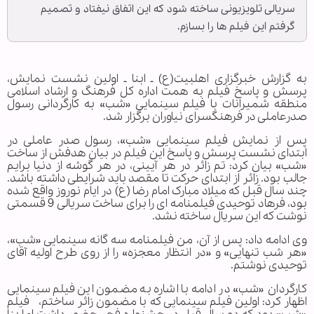
سریالی تلویزیونی ساخته شود که این اتفاق نیفتاد و تصمیم
گرفتم این فیلم ها را بسازم.
به گزارش خبرگزاری اهل‏بیت(ع) ـ ابنا ـ اولین نشست نمایش،
پرسش و پاسخ فیلم به همت اداره کل فرهنگ و ارشاد اسلامی
منطقه شمیرانات با فیلم سینمایی «شب» به کارگردانی رسول
صدرعاملی در فرهنگسرای نیاوران برگزار شد.
پس از نمایش فیلم سینمایی «شب»، رسول صدر عاملی در
ابتدای نشست پرسش و پاسخ این فیلم در بیان هدفش از ساخت
«شب» بیان کرد: تم زائر در هر آیینی، در هر گوشه از دنیا برایم
جالب بود. زائر از ابتدای حرکت تا مقصد باید شرایطی داشته باشد.
چند سال قبل که میلاد مبارک امام رضا (ع) در ایام نوروز واقع شده
بود، فرهاد توحیدی فیلمنامه ای را برای ساخت سریالی 9 قسمتی
نوشت که این سریال ساخته نشد.
وی ادامه داد: پس از آن، من فیلمنامه سه گانه سینمایی «شب»،
«هر شب تنهایی» و «در انتظار معجزه» را از روی طرح اولیه آقای
توحیدی نوشتم.
کارگردان «شب» در ادامه با اشاره به مضمون این فیلم سینمایی
اظهار کرد: اولین فیلم سینمایی که با مضمون زائر ساختم، فیلم