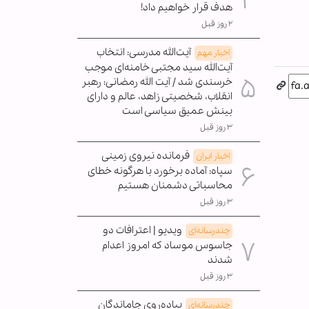
هدف قرار خواهیم داد!
۲ روز قبل
آیت‌الله مدرسی: انتخاب
اخبار مهم
آیت‌الله سید مجتبی خامنه‌ای موجب
خرسندی شد / آیت الله رمضانی: رهبر
انقلاب، شخصیتی زاهد، عالم و دارای
بینش عمیق سیاسی است
۳ روز قبل
فرمانده نیروی زمینی
اخبار ایران
سپاه: آماده برخورد با هرگونه خطای
محاسباتی دشمنان هستیم
۳ روز قبل
ویدیو | اعترافات دو
چندرسانه‌ای
جاسوس موساد که امروز اعدام
شدند
۳ روز قبل
پیاده‌روی جاماندگان
چندرسانه‌ای