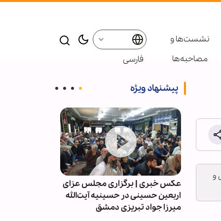
نشست‌ها و
مصاحبه‌ها
فارسی
پیشنهاد ویژه
 و
هزار نفر از
عکس خبری | برگزاری مجلس عزای
گزارش تصویری |
نت‌شان
اربعین حسینی در حسینیه آیت‌الله
عزاداری اربعین
میرزا جواد تبریزی دمشق
پاکستان