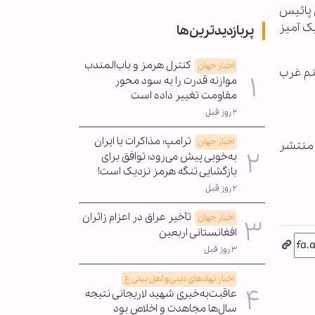
 ال پائیس
یک آمیز
پربازدیدترین‌ها
کنترل هرمز و باب‌المندب
اخبار جهان
کنم غرب
موازنه قدرت را به سود محور
مقاومت تغییر داده است
۲ روز قبل
ترامپ: مذاکرات با ایران
اخبار جهان
 منتشر
به‌خوبی پیش می‌رود؛ توافق برای
بازگشایی تنگه هرمز نزدیک است!
۲ روز قبل
تأخیر عراق در اعزام زائران
اخبار جهان
افغانستانی اربعین
۳ روز قبل
اخبار نهادهای دینی و اهل بیتی ع
عاقبت‌به‌خیری شهید لاریجانی نتیجه
سال‌ها مجاهدت و اخلاص بود