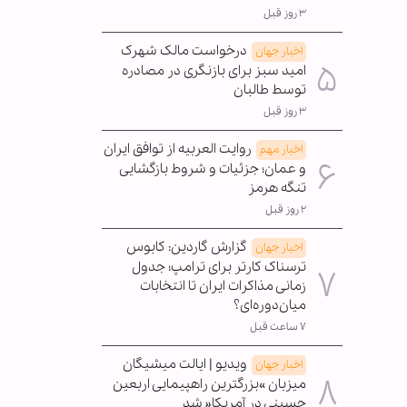
۳ روز قبل
درخواست مالک شهرک
اخبار جهان
امید سبز برای بازنگری در مصادره
توسط طالبان
۳ روز قبل
روایت العربیه از توافق ایران
اخبار مهم
و عمان؛ جزئیات و شروط بازگشایی
تنگه هرمز
۲ روز قبل
گزارش گاردین: کابوس
اخبار جهان
ترسناک کارتر برای ترامپ؛ جدول
زمانی مذاکرات ایران تا انتخابات
میان‌دوره‌ای؟
۷ ساعت قبل
ویدیو | ایالت میشیگان
اخبار جهان
میزبان »بزرگترین راهپیمایی اربعین
حسینی در آمریکا« شد